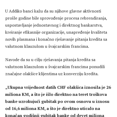
U Addiko banci kažu da su njihove glavne aktivnosti
prošle godine bile sprovođenje procesa rebrendiranja,
uspostavljanje jednostavnog i direktnog bankarstva,
kreiranje efikasnije organizacije, unapređenje kvaliteta
novih plasmana i konačno rješavanje pitanja kredita sa
valutnom klauzulom u švajcarskim francima.
Navode da su u cilju rješavanja pitanja kredita sa
valutnom klauzulom u švajcarskim francima ponudili
značajne olakšice klijentima uz konverziju kredita.
„Ukupna vrijednost datih CHF olakšica iznosila je 26
miliona KM, a što je išlo direktno na teret troškova
banke uzrokujući gubitak po ovom osnovu u iznosu
od 16,6 miliona KM, a što je direktno uticalo na
konačan godišnji gubitak banke od devet miliona