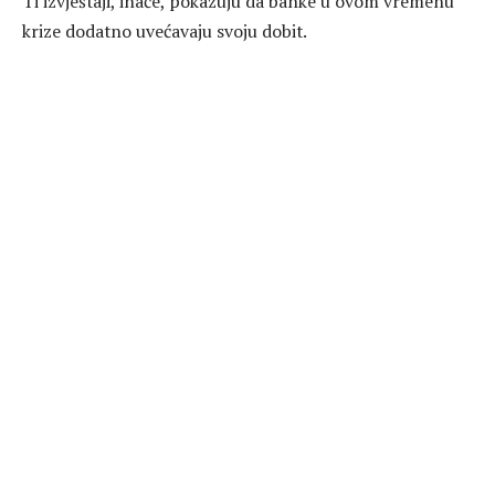
Ti izvještaji, inače, pokazuju da banke u ovom vremenu
krize dodatno uvećavaju svoju dobit.