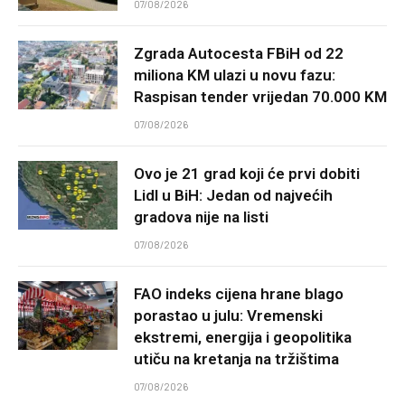
07/08/2026
Zgrada Autocesta FBiH od 22
miliona KM ulazi u novu fazu:
Raspisan tender vrijedan 70.000 KM
07/08/2026
Ovo je 21 grad koji će prvi dobiti
Lidl u BiH: Jedan od najvećih
gradova nije na listi
07/08/2026
FAO indeks cijena hrane blago
porastao u julu: Vremenski
ekstremi, energija i geopolitika
utiču na kretanja na tržištima
07/08/2026