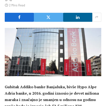
2 Mins Read
Gubitak Addiko banke Banjaluka, bivše Hypo Alpe
Adria banke, u 2016. godini iznosio je devet miliona
maraka i značajno je smanjen u odnosu na godinu
ranije kada je iznosio čak 52,5 miliona KM.