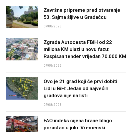
Završne pripreme pred otvaranje
53. Sajma šljive u Gradačcu
07/08/2026
Zgrada Autocesta FBiH od 22
miliona KM ulazi u novu fazu:
Raspisan tender vrijedan 70.000 KM
07/08/2026
Ovo je 21 grad koji će prvi dobiti
Lidl u BiH: Jedan od najvećih
gradova nije na listi
07/08/2026
FAO indeks cijena hrane blago
porastao u julu: Vremenski