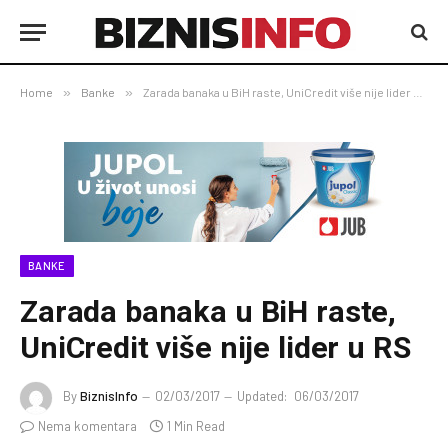
Home
»
Banke
»
Zarada banaka u BiH raste, UniCredit više nije lider u RS
BANKE
Zarada banaka u BiH raste,
UniCredit više nije lider u RS
By
BiznisInfo
02/03/2017
Updated:
06/03/2017
Nema komentara
1 Min Read