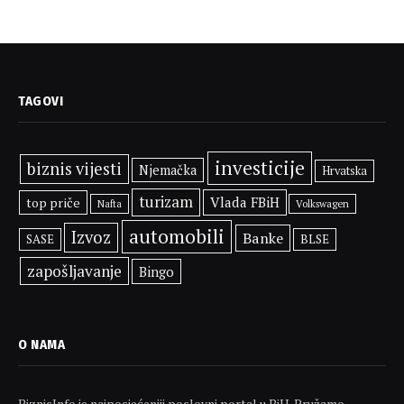
TAGOVI
investicije
biznis vijesti
Njemačka
Hrvatska
turizam
Vlada FBiH
top priče
Volkswagen
Nafta
automobili
Izvoz
Banke
SASE
BLSE
zapošljavanje
Bingo
O NAMA
BiznisInfo je najposjećeniji poslovni portal u BiH. Pružamo