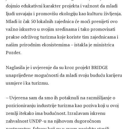
dojmio edukativni karakter projekta i važnost da mladi
ljudi usvajaju i promovišu ekologiju kao kulturu življenja.
Mladi iz čak 50 lokalnih zajednica će moći prenijeti ovo
važno iskustvo u svojim sredinama i tako promovisati
prakse održivog turizma koje koriste tim zajednicama i
našim prirodnim ekosistemima – istakla je ministrica
Pozder.
Naglasila je i uvjerenje da su kroz projekt BRIDGE
unaprijeđene mogućnosti da mladi svoju buduću karijeru
usmjere i ka turizmu.
– Uvjerena sam da smo ih potaknuli na razmišljanje o
pozicioniranju industrije turizma kao poziva koji u ovoj
zemlji itekako ima budućnost. Izražavam iskrenu
zahvalnost UNDP-u na njihovom dugoročnom
partnerstvu, fokusu koji su u ovom projektu stavili