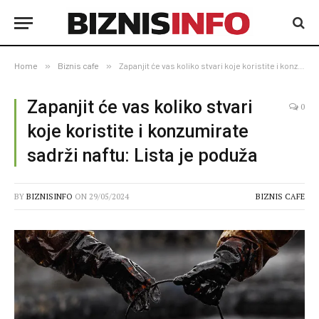
Home
»
Biznis cafe
»
Zapanjit će vas koliko stvari koje koristite i konzumirate sadrži naftu: Lista je poduža
Zapanjit će vas koliko stvari
0
koje koristite i konzumirate
sadrži naftu: Lista je poduža
BY
BIZNISINFO
ON
29/05/2024
BIZNIS CAFE