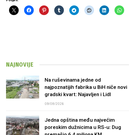
NAJNOVIJE
Na ruševinama jedne od
najpoznatijih fabrika u BiH niče novi
gradski kvart: Najavljen i Lidl
09/08/2026
Jedna opština među najvećim
poreskim dužnicima u RS-u: Dug
premašio 6,4 miliona KM