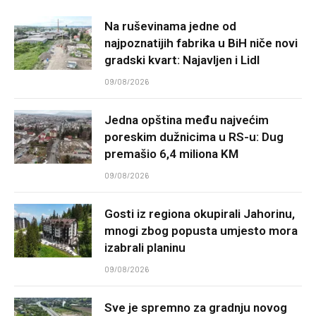
Na ruševinama jedne od
najpoznatijih fabrika u BiH niče novi
gradski kvart: Najavljen i Lidl
09/08/2026
Jedna opština među najvećim
poreskim dužnicima u RS-u: Dug
premašio 6,4 miliona KM
09/08/2026
Gosti iz regiona okupirali Jahorinu,
mnogi zbog popusta umjesto mora
izabrali planinu
09/08/2026
Sve je spremno za gradnju novog