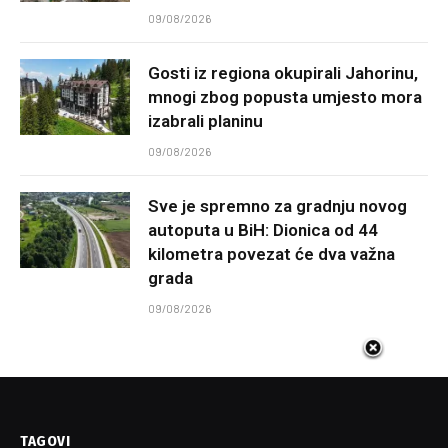
09/08/2026
Gosti iz regiona okupirali Jahorinu,
mnogi zbog popusta umjesto mora
izabrali planinu
09/08/2026
Sve je spremno za gradnju novog
autoputa u BiH: Dionica od 44
kilometra povezat će dva važna
grada
09/08/2026
TAGOVI