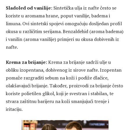
Sladoled od vanilije:
Sintetička ulja iz nafte često se
koriste u aromama hrane, poput vanilije, badema i
limuna. Ovi sintetski spojevi omogućuju dosljedan profil
okusa u različitim serijama. Benzaldehid (aroma badema)
i vanilin (aroma vanilije) primjeri su okusa dobivenih iz
nafte.
Krema za brijanje:
Krema za brijanje sadrži ulje u
obliku izopentana, dobivenog iz sirove nafte. Izopentan
pomaže razgraditi sebum na koži i podiže dlačice,
olakšavajući brijanje. Također, proizvodi za brijanje često
koriste polietilen glikol, koji je svestran i stabilan, te
stvara zaštitnu barijeru na koži smanjujući trenje i
iritaciju.