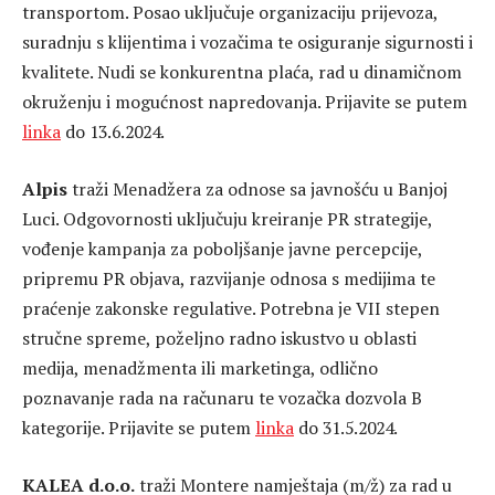
transportom. Posao uključuje organizaciju prijevoza,
suradnju s klijentima i vozačima te osiguranje sigurnosti i
kvalitete. Nudi se konkurentna plaća, rad u dinamičnom
okruženju i mogućnost napredovanja. Prijavite se putem
linka
do 13.6.2024.
Alpis
traži Menadžera za odnose sa javnošću u Banjoj
Luci. Odgovornosti uključuju kreiranje PR strategije,
vođenje kampanja za poboljšanje javne percepcije,
pripremu PR objava, razvijanje odnosa s medijima te
praćenje zakonske regulative. Potrebna je VII stepen
stručne spreme, poželjno radno iskustvo u oblasti
medija, menadžmenta ili marketinga, odlično
poznavanje rada na računaru te vozačka dozvola B
kategorije. Prijavite se putem
linka
do 31.5.2024.
KALEA d.o.o.
traži Montere namještaja (m/ž) za rad u