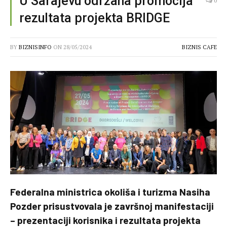
U Sarajevu održana promocija
0
rezultata projekta BRIDGE
BY
BIZNISINFO
ON
28/05/2024
BIZNIS CAFE
Federalna ministrica okoliša i turizma Nasiha
Pozder prisustvovala je završnoj manifestaciji
– prezentaciji korisnika i rezultata projekta