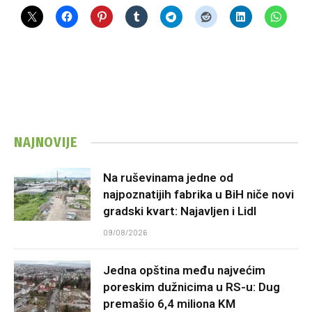
NAJNOVIJE
Na ruševinama jedne od
najpoznatijih fabrika u BiH niče novi
gradski kvart: Najavljen i Lidl
09/08/2026
Jedna opština među najvećim
poreskim dužnicima u RS-u: Dug
premašio 6,4 miliona KM