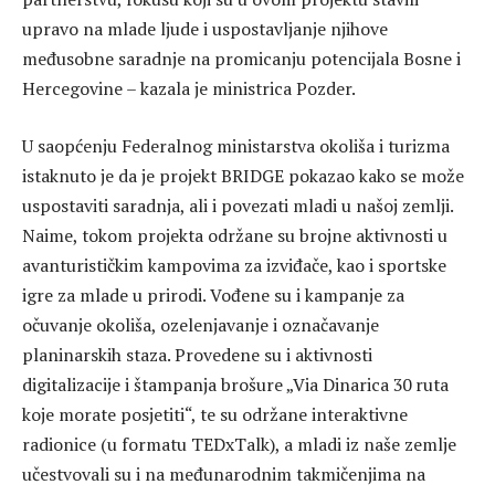
upravo na mlade ljude i uspostavljanje njihove
međusobne saradnje na promicanju potencijala Bosne i
Hercegovine – kazala je ministrica Pozder.
U saopćenju Federalnog ministarstva okoliša i turizma
istaknuto je da je projekt BRIDGE pokazao kako se može
uspostaviti saradnja, ali i povezati mladi u našoj zemlji.
Naime, tokom projekta održane su brojne aktivnosti u
avanturističkim kampovima za izviđače, kao i sportske
igre za mlade u prirodi. Vođene su i kampanje za
očuvanje okoliša, ozelenjavanje i označavanje
planinarskih staza. Provedene su i aktivnosti
digitalizacije i štampanja brošure „Via Dinarica 30 ruta
koje morate posjetiti“, te su održane interaktivne
radionice (u formatu TEDxTalk), a mladi iz naše zemlje
učestvovali su i na međunarodnim takmičenjima na