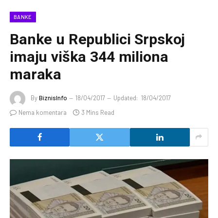
BANKE
Banke u Republici Srpskoj
imaju viška 344 miliona
maraka
By
BiznisInfo
18/04/2017
Updated:
18/04/2017
Nema komentara
3 Mins Read