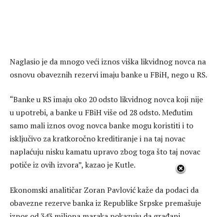
Naglasio je da mnogo veći iznos viška likvidnog novca na
osnovu obaveznih rezervi imaju banke u FBiH, nego u RS.
“Banke u RS imaju oko 20 odsto likvidnog novca koji nije
u upotrebi, a banke u FBiH više od 28 odsto. Međutim
samo mali iznos ovog novca banke mogu koristiti i to
isključivo za kratkoročno kreditiranje i na taj novac
naplaćuju nisku kamatu upravo zbog toga što taj novac
potiče iz ovih izvora”, kazao je Kutle.
Ekonomski analitičar Zoran Pavlović kaže da podaci da
obavezne rezerve banka iz Republike Srpske premašuje
iznos od 343 miliona maraka pokazuju da građani