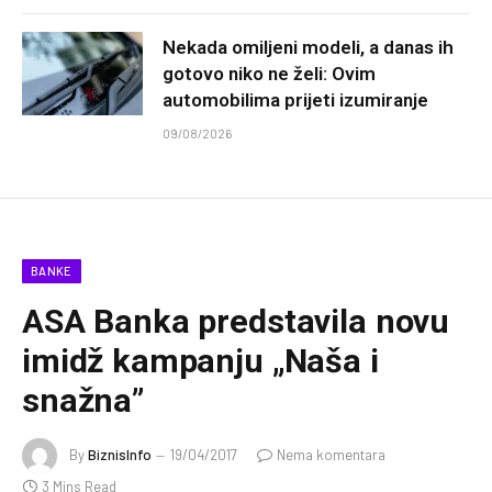
Nekada omiljeni modeli, a danas ih
gotovo niko ne želi: Ovim
automobilima prijeti izumiranje
09/08/2026
BANKE
ASA Banka predstavila novu
imidž kampanju „Naša i
snažna”
By
BiznisInfo
19/04/2017
Nema komentara
3 Mins Read