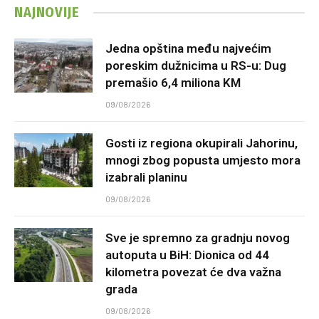
NAJNOVIJE
Jedna opština među najvećim
poreskim dužnicima u RS-u: Dug
premašio 6,4 miliona KM
09/08/2026
Gosti iz regiona okupirali Jahorinu,
mnogi zbog popusta umjesto mora
izabrali planinu
09/08/2026
Sve je spremno za gradnju novog
autoputa u BiH: Dionica od 44
kilometra povezat će dva važna
grada
09/08/2026