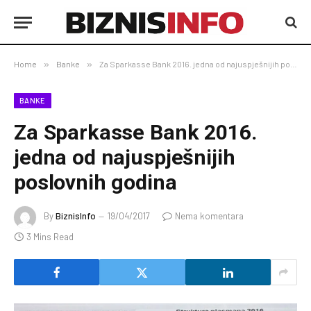
Home
»
Banke
»
Za Sparkasse Bank 2016. jedna od najuspješnijih poslovnih godina
BANKE
Za Sparkasse Bank 2016.
jedna od najuspješnijih
poslovnih godina
By
BiznisInfo
19/04/2017
Nema komentara
3 Mins Read