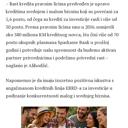
– Rast kredita pravnim licima predvođen je upravo
kreditima srednjem i malom biznisu koji su povećani za
5,6 posto, od čega su krediti za investicije rasli i više od
30 posto. Prema pravnim licima smo u 2016. usmjerili
oko 380 miliona KM kreditnog novca, što čini više od 70
posto ukupnih plasmana Sparkasse Bank u prošloj
godini i potvrđuje našu spremnost da budemo aktivan
partner privrednicima i podržimo privredni rast –
naglasio je Alihodžić.
Napomenuo je da imaju izuzetno pozitivna iskustva s
angažmanom kreditnih linija EBRD-a za investicije u
podizanje konkurentnosti malog i srednjeg biznisa.