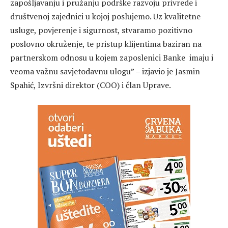
zapošljavanju i pružanju podrške razvoju privrede i
društvenoj zajednici u kojoj poslujemo. Uz kvalitetne
usluge, povjerenje i sigurnost, stvaramo pozitivno
poslovno okruženje, te pristup klijentima baziran na
partnerskom odnosu u kojem zaposlenici Banke imaju i
veoma važnu savjetodavnu ulogu” – izjavio je Jasmin
Spahić, Izvršni direktor (COO) i član Uprave.