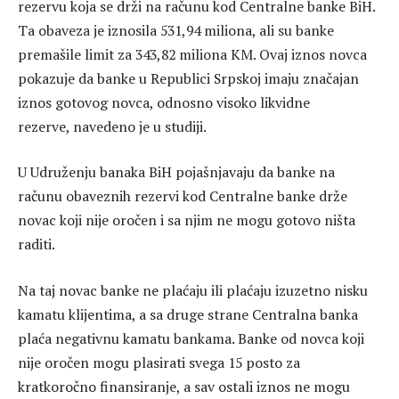
rezervu koja se drži na računu kod Centralne banke BiH.
Ta obaveza je iznosila 531,94 miliona, ali su banke
premašile limit za 343,82 miliona KM. Ovaj iznos novca
pokazuje da banke u Republici Srpskoj imaju značajan
iznos gotovog novca, odnosno visoko likvidne
rezerve, navedeno je u studiji.
U Udruženju banaka BiH pojašnjavaju da banke na
računu obaveznih rezervi kod Centralne banke drže
novac koji nije oročen i sa njim ne mogu gotovo ništa
raditi.
Na taj novac banke ne plaćaju ili plaćaju izuzetno nisku
kamatu klijentima, a sa druge strane Centralna banka
plaća negativnu kamatu bankama. Banke od novca koji
nije oročen mogu plasirati svega 15 posto za
kratkoročno finansiranje, a sav ostali iznos ne mogu