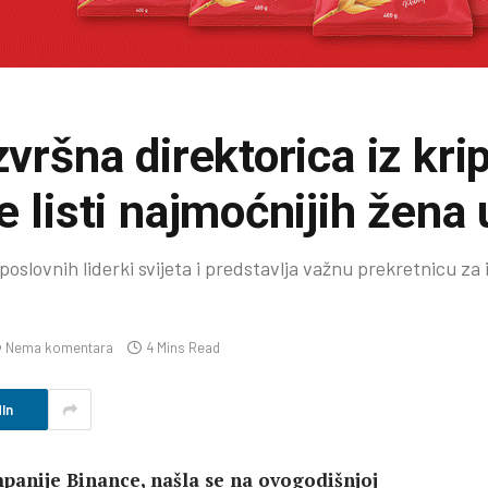
zvršna direktorica iz kri
e listi najmoćnijih žena 
oslovnih liderki svijeta i predstavlja važnu prekretnicu za 
Nema komentara
4 Mins Read
In
mpanije Binance, našla se na ovogodišnjoj