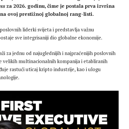
ss
za 2026. godinu, čime je postala prva izvršna
 na ovoj prestižnoj globalnoj rang-listi.
poslovnih liderki svijeta i predstavlja važnu
postaje sve integrisaniji dio globalne ekonomije.
ži za jednu od najuglednijih i najpraćenijih poslovnih
ke velikih multinacionalnih kompanija i etabliranih
uje rastući uticaj kripto industrije, kao i ulogu
nologije.