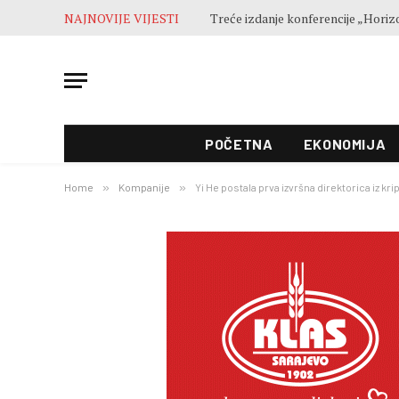
NAJNOVIJE VIJESTI
POČETNA
EKONOMIJA
Home
»
Kompanije
»
Yi He postala prva izvršna direktorica iz kri