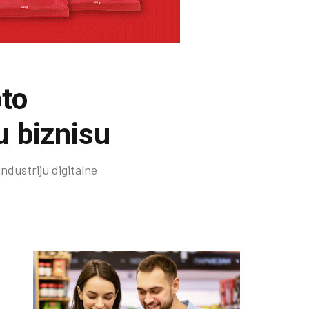
pto
u biznisu
industriju digitalne