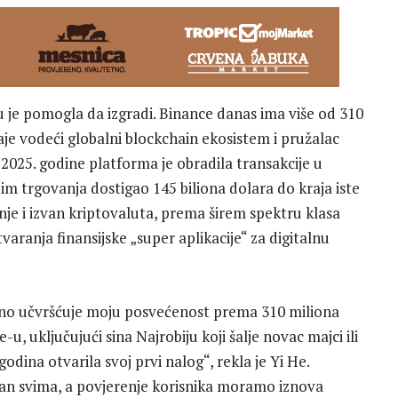
 je pomogla da izgradi. Binance danas ima više od 310
taje vodeći globalni blockchain ekosistem i pružalac
2025. godine platforma je obradila transakcije u
bim trgovanja dostigao 145 biliona dolara do kraja iste
je i izvan kriptovaluta, prema širem spektru klasa
tvaranja finansijske „super aplikacije“ za digitalnu
no učvršćuje moju posvećenost prema 310 miliona
, uključujući sina Najrobiju koji šalje novac majci ili
odina otvarila svoj prvi nalog“, rekla je Yi He.
upan svima, a povjerenje korisnika moramo iznova