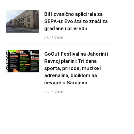
BiH zvanično aplicirala za
SEPA-u: Evo šta to znači za
građane i privredu
06/08/2026
GoOut Festival na Jahorini i
Ravnoj planini: Tri dana
sporta, prirode, muzike i
adrenalina, biciklom na
ćevape u Sarajevo
06/08/2026