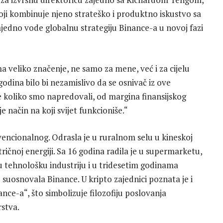
ji kombinuje njeno strateško i produktno iskustvo sa
jedno vode globalnu strategiju Binance-a u novoj fazi
a veliko značenje, ne samo za mene, već i za cijelu
 godina bilo bi nezamislivo da se osnivač iz ove
je koliko smo napredovali, od margina finansijskog
 način na koji svijet funkcioniše.“
vencionalnog. Odrasla je u ruralnom selu u kineskoj
tričnoj energiji. Sa 16 godina radila je u supermarketu,
a u tehnološku industriju i u tridesetim godinama
e suosnovala Binance. U kripto zajednici poznata je i
nce-a“, što simbolizuje filozofiju poslovanja
rstva.