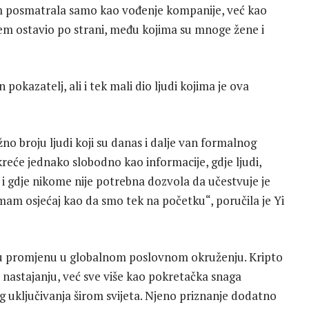
am posmatrala samo kao vođenje kompanije, već kao
stem ostavio po strani, među kojima su mnoge žene i
pokazatelj, ali i tek mali dio ljudi kojima je ova
žno broju ljudi koji su danas i dalje van formalnog
kreće jednako slobodno kao informacije, gdje ljudi,
u i gdje nikome nije potrebna dozvola da učestvuje je
imam osjećaj kao da smo tek na početku“, poručila je Yi
iru promjenu u globalnom poslovnom okruženju. Kripto
u nastajanju, već sve više kao pokretačka snaga
g uključivanja širom svijeta. Njeno priznanje dodatno