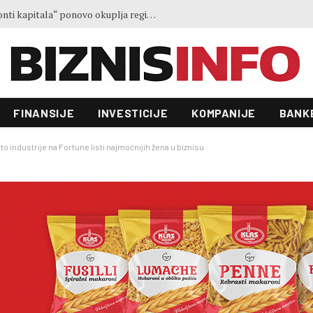
Ministar Forto: Profesionalni vozači ne mogu više čekati – Evropskoj komisiji ponudili smo provodivo rješenje
FINANSIJE
INVESTICIJE
KOMPANIJE
BANK
pto industrije na Fortune listi najmoćnijih žena u biznisu