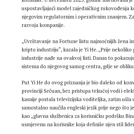
uspostavljajući model zajedničkog rukovođenja ko
njegovim regulatornim i operativnim znanjem. Za
razvoja kompanije.
„Uvrštavanje na Fortune listu najmoćnijih žena im
kripto industriju“, kazala je Yi He. „Prije nekoliko
industrije nađe na ovakvoj listi. Danas to pokazu
sistema do njegovog samog centra, gdje se oblikuje
Put Yi He do ovog priznanja je bio daleko od kon
provinciji Sečuan, bez pristupa tekućoj vodi i elek
kasnije postala televizijska voditeljka, zatim ušl
samostalno naučila engleski jezik prije nego što j
kao „glavna službenica za korisničku podršku Bina
usmjerenu na korisnike koja definiše njen stil lide