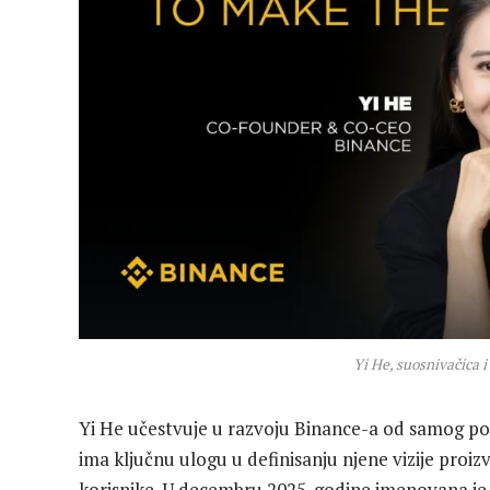
Yi He, suosnivačica i
Yi He učestvuje u razvoju Binance-a od samog poč
ima ključnu ulogu u definisanju njene vizije proi
korisnike. U decembru 2025. godine imenovana je