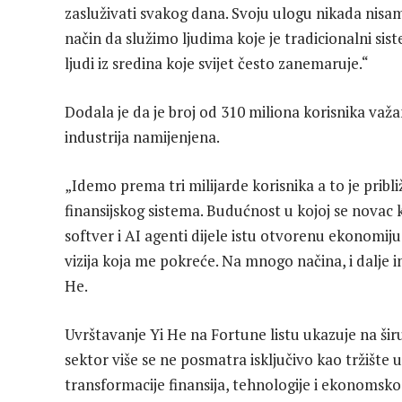
zasluživati svakog dana. Svoju ulogu nikada nis
način da služimo ljudima koje je tradicionalni si
ljudi iz sredina koje svijet često zanemaruje.“
Dodala je da je broj od 310 miliona korisnika važan 
industrija namijenjena.
„Idemo prema tri milijarde korisnika a to je pribli
finansijskog sistema. Budućnost u kojoj se novac 
softver i AI agenti dijele istu otvorenu ekonomij
vizija koja me pokreće. Na mnogo načina, i dalje 
He.
Uvrštavanje Yi He na Fortune listu ukazuje na š
sektor više se ne posmatra isključivo kao tržište 
transformacije finansija, tehnologije i ekonomsko