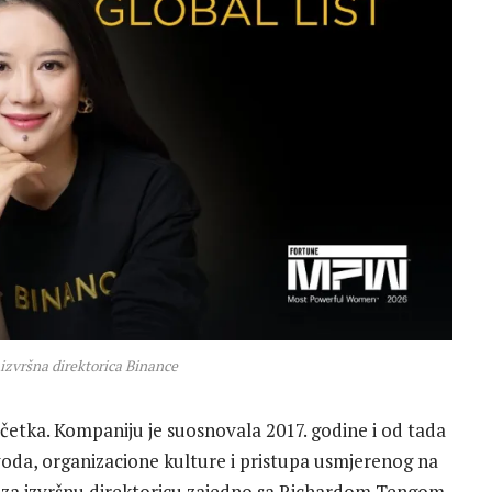
 izvršna direktorica Binance
etka. Kompaniju je suosnovala 2017. godine i od tada
zvoda, organizacione kulture i pristupa usmjerenog na
 za izvršnu direktoricu zajedno sa Richardom Tengom,