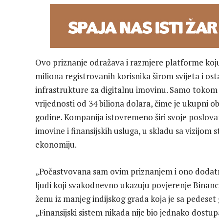
Ovo priznanje odražava i razmjere platforme koju
miliona registrovanih korisnika širom svijeta i os
infrastrukture za digitalnu imovinu. Samo tokom 
vrijednosti od 34 biliona dolara, čime je ukupni o
godine. Kompanija istovremeno širi svoje poslovan
imovine i finansijskih usluga, u skladu sa vizijom s
ekonomiju.
„Počastvovana sam ovim priznanjem i ono dodat
ljudi koji svakodnevno ukazuju povjerenje Binance-u
ženu iz manjeg indijskog grada koja je sa pedeset g
„Finansijski sistem nikada nije bio jednako dost