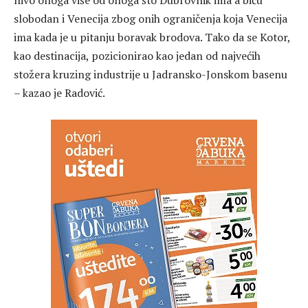
nivo onoga više od onoga što Dubrovnik ima a biću
slobodan i Venecija zbog onih ograničenja koja Venecija
ima kada je u pitanju boravak brodova. Tako da se Kotor,
kao destinacija, pozicionirao kao jedan od najvećih
stožera kruzing industrije u Jadransko-Jonskom basenu
– kazao je Radović.