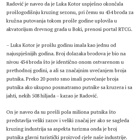
Radović je naveo da je Luka Kotor uspješno okončala
prošlogodišnju kruzing sezonu, pri čemu su 434 broda za
kružna putovanja tokom prošle godine uplovila u
akvatorijum drevnog grada u Boki, prenosi portal RTCG.
– Luka Kotor je prošlu godinu imala kao jednu od
najuspješnijih godina. Broj dolazaka brodova je bio na
nivou 434 broda što je identično onom ostvarenom u
prethodnoj godini, a ali sa značajnim uvećanjem broja
putnika. Preko 20 posto smo imali povećanje broja
putnika ako ukupno posmatramo putnike sa kruzera i sa
jahti, nekih 508 hiljada – kazao je Radović.
On je naveo da su prešli pola miliona putnika što
predstavlja veliki zazov i veliki značaj jer ako se sagleda
kruzing industrija sa aspekta turizma onda je broj
putnika glavni turistički proizvod cjele naše industrije.