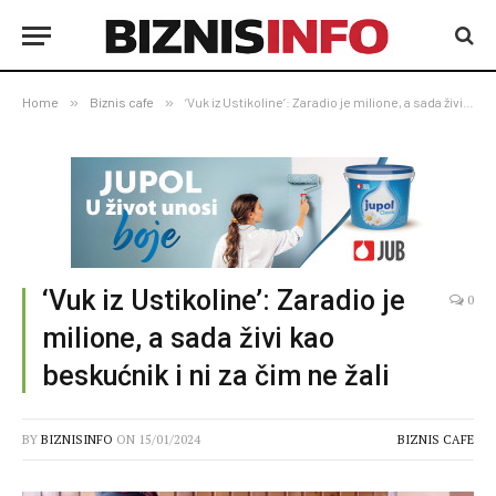
Home
»
Biznis cafe
»
‘Vuk iz Ustikoline’: Zaradio je milione, a sada živi kao beskućnik i ni za čim ne žali
‘Vuk iz Ustikoline’: Zaradio je
0
milione, a sada živi kao
beskućnik i ni za čim ne žali
BY
BIZNISINFO
ON
15/01/2024
BIZNIS CAFE