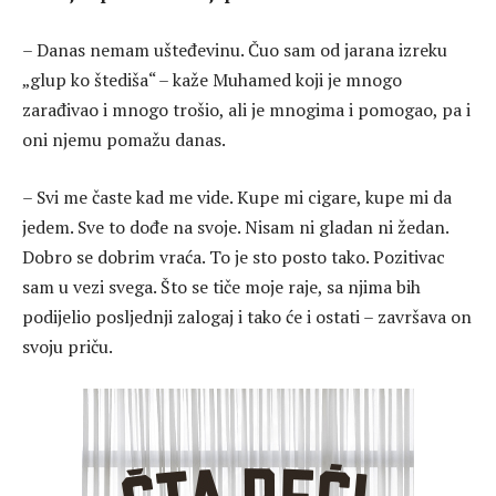
– Danas nemam ušteđevinu. Čuo sam od jarana izreku
„glup ko štediša“ – kaže Muhamed koji je mnogo
zarađivao i mnogo trošio, ali je mnogima i pomogao, pa i
oni njemu pomažu danas.
– Svi me časte kad me vide. Kupe mi cigare, kupe mi da
jedem. Sve to dođe na svoje. Nisam ni gladan ni žedan.
Dobro se dobrim vraća. To je sto posto tako. Pozitivac
sam u vezi svega. Što se tiče moje raje, sa njima bih
podijelio posljednji zalogaj i tako će i ostati – završava on
svoju priču.