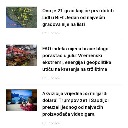
Ovo je 21 grad koji će prvi dobiti
Lidl u BiH: Jedan od najvećih
gradova nije na listi
07/08/2026
FAO indeks cijena hrane blago
porastao u julu: Vremenski
ekstremi, energija i geopolitika
utiču na kretanja na tržištima
07/08/2026
Akvizicija vrijedna 55 milijardi
dolara: Trumpov zet i Saudijci
preuzeli jednog od najvećih
proizvođača videoigara
07/08/2026