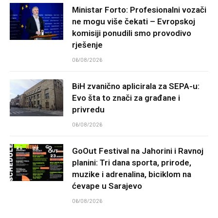
Ministar Forto: Profesionalni vozači
ne mogu više čekati – Evropskoj
komisiji ponudili smo provodivo
rješenje
06/08/2026
BiH zvanično aplicirala za SEPA-u:
Evo šta to znači za građane i
privredu
06/08/2026
GoOut Festival na Jahorini i Ravnoj
planini: Tri dana sporta, prirode,
muzike i adrenalina, biciklom na
ćevape u Sarajevo
06/08/2026