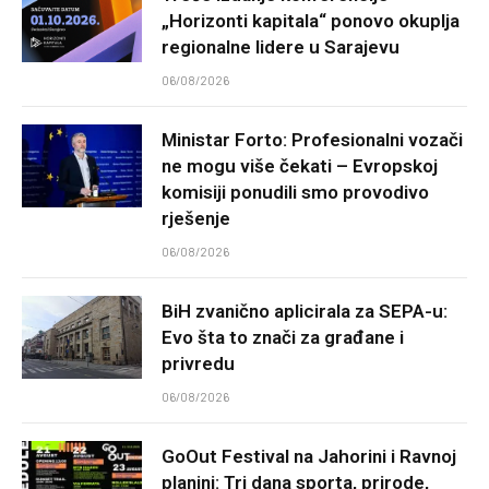
„Horizonti kapitala“ ponovo okuplja
regionalne lidere u Sarajevu
06/08/2026
Ministar Forto: Profesionalni vozači
ne mogu više čekati – Evropskoj
komisiji ponudili smo provodivo
rješenje
06/08/2026
BiH zvanično aplicirala za SEPA-u:
Evo šta to znači za građane i
privredu
06/08/2026
GoOut Festival na Jahorini i Ravnoj
planini: Tri dana sporta, prirode,