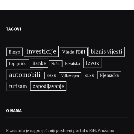
TAGOVI
investicije
biznis vijesti
Bingo
Vlada FBiH
Izvoz
Banke
top priče
Hrvatska
Nafta
automobili
Njemačka
SASE
BLSE
Volkswagen
zapošljavanje
turizam
O NAMA
BiznisInfo je najposjećeniji poslovni portal u BiH. Pružamo