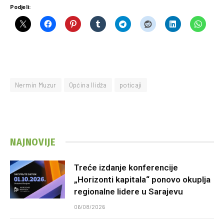
Podjeli:
Nermin Muzur
Općina Ilidža
poticaji
NAJNOVIJE
Treće izdanje konferencije
„Horizonti kapitala“ ponovo okuplja
regionalne lidere u Sarajevu
06/08/2026