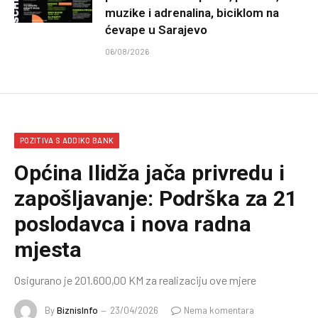
muzike i adrenalina, biciklom na
ćevape u Sarajevo
06/08/2026
POZITIVA S ADDIKO BANK
Općina Ilidža jača privredu i
zapošljavanje: Podrška za 21
poslodavca i nova radna
mjesta
Osigurano je 201.600,00 KM za realizaciju ove mjere
By
BiznisInfo
23/04/2026
Nema komentara