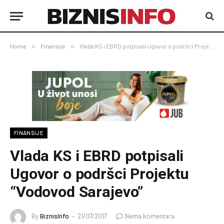
Home
»
Finansije
»
Vlada KS i EBRD potpisali Ugovor o podršci Projektu “Vodovod Sarajevo”
FINANSIJE
Vlada KS i EBRD potpisali
Ugovor o podršci Projektu
“Vodovod Sarajevo”
By
BiznisInfo
21/07/2017
Nema komentara