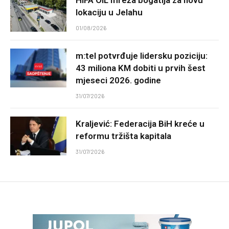
HIFA OIL mreža bogatija za novu
lokaciju u Jelahu
01/08/2026
m:tel potvrđuje lidersku poziciju:
43 miliona KM dobiti u prvih šest
mjeseci 2026. godine
31/07/2026
Kraljević: Federacija BiH kreće u
reformu tržišta kapitala
31/07/2026