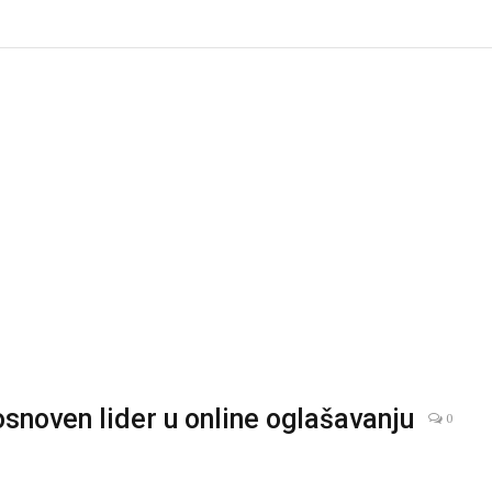
snoven lider u online oglašavanju
0