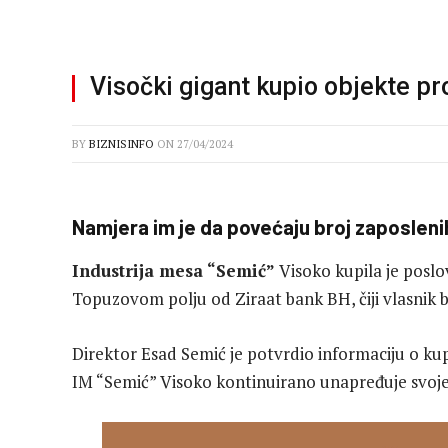
Visočki gigant kupio objekte pro
BY
BIZNISINFO
ON
27/04/2024
Namjera im je da povećaju broj zaposlenih
Industrija mesa “Semić”
Visoko kupila je posl
Topuzovom polju od Ziraat bank BH, čiji vlasnik b
Direktor Esad Semić je potvrdio informaciju o ku
IM “Semić” Visoko kontinuirano unapređuje svoje