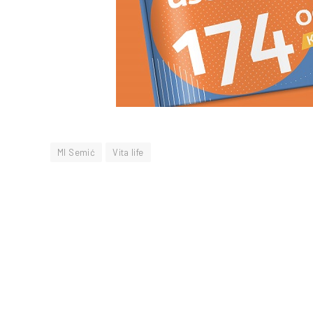
MI Semić
Vita life