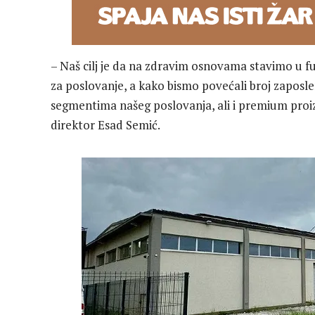
– Naš cilj je da na zdravim osnovama stavimo u fu
za poslovanje, a kako bismo povećali broj zaposl
segmentima našeg poslovanja, ali i premium proi
direktor Esad Semić.