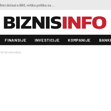
Predstavljen projekt “Galeria”: Toranj od 31 sprata i investicija od 100 miliona KM, gradnja već počela
FINANSIJE
INVESTICIJE
KOMPANIJE
BANK
 širi proizvodnju