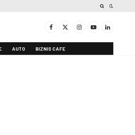
Facebook
X
Instagram
YouTube
LinkedIn
(Twitter)
E
AUTO
BIZNIS CAFE