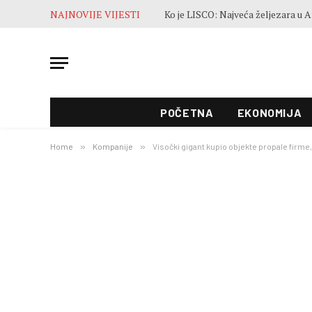
NAJNOVIJE VIJESTI
POČETNA
EKONOMIJA
Home
»
Kompanije
»
Visočki gigant kupio objekte propale firme,