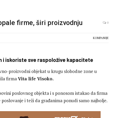
pale firme, širi proizvodnju
0
KOMPANIJE
 i iskoriste sve raspoložive kapacitete
ovno-proizvodni objekat u krugu slobodne zone u
ila firma
Vita life Visoko.
povini poslovnog objekta i s ponosom istakao da firma
 poslovanje i teži da građanima ponudi samo najbolje.