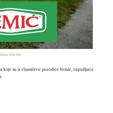
firme Vita life
a koje su u vlasništvu porodice Semić, zapošljava
a.