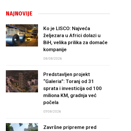
NAJNOVIJE
Ko je LISCO: Najveća
željezara u Africi dolazi u
BiH, velika prilika za domaće
kompanije
08/08/2026
Predstavljen projekt
“Galeria”: Toranj od 31
sprata i investicija od 100
miliona KM, gradnja već
počela
07/08/2026
Završne pripreme pred