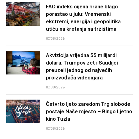
FAO indeks cijena hrane blago
porastao u julu: Vremenski
ekstremi, energija i geopolitika
utiču na kretanja na tržištima
07/08/2026
Akvizicija vrijedna 55 milijardi
dolara: Trumpov zet i Saudijci
preuzeli jednog od najvećih
proizvođača videoigara
07/08/2026
Četvrto ljeto zaredom Trg slobode
postaje Naše mjesto – Bingo Ljetno
kino Tuzla
07/08/2026