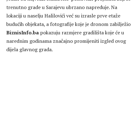
trenutno grade u Sarajevu ubrzano napreduje. Na
lokaciji u naselju Halilovići već su izrasle prve etaže
budućih objekata, a fotografije koje je dronom zabilježio
BiznisInfo.ba
pokazuju razmjere gradilišta koje će u
narednim godinama značajno promijeniti izgled ovog
dijela glavnog grada.