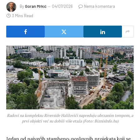
By
Goran Mrkić
04/07/2026
Nema komentara
3 Mins Read
Radovi na kompleksu Riverside Halilovići napreduju ubrzanim tempom, a
prvi objekti već su dobili više etaža (Foto: BiznisInfo.ba)
Jedan od najvećih stambeno-poslovnih projekata koji se