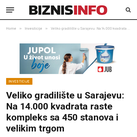
Home
»
Investicije
»
Veliko gradilište u Sarajevu: Na 14.000 kvadrata raste kompleks sa 450 stanova i velikim trgom
INVESTICIJE
Veliko gradilište u Sarajevu:
Na 14.000 kvadrata raste
kompleks sa 450 stanova i
velikim trgom