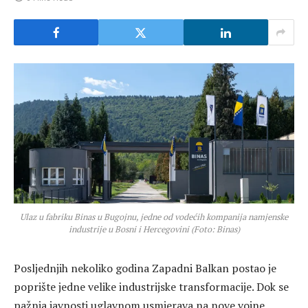
Ulaz u fabriku Binas u Bugojnu, jedne od vodećih kompanija namjenske
industrije u Bosni i Hercegovini (Foto: Binas)
Posljednjih nekoliko godina Zapadni Balkan postao je
poprište jedne velike industrijske transformacije. Dok se
pažnja javnosti uglavnom usmjerava na nove vojne