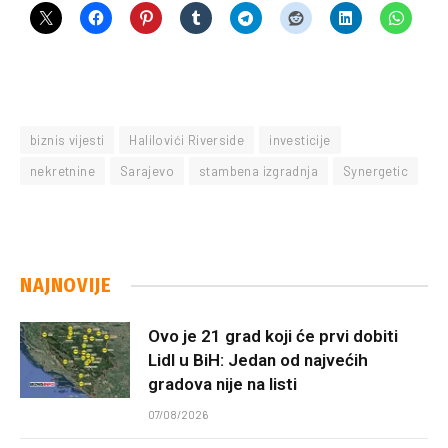
biznis vijesti
Halilovići Riverside
investicije
nekretnine
Sarajevo
stambena izgradnja
Synergetic
NAJNOVIJE
Ovo je 21 grad koji će prvi dobiti
Lidl u BiH: Jedan od najvećih
gradova nije na listi
07/08/2026