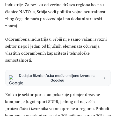
industrije. Za razliku od većine država regiona koje su
članice NATO-a, Srbija vodi politiku vojne neutralnosti,
zbog čega domaća proizvodnja ima dodatni strateški
značaj.
Odbrambena industrija u Srbiji nije samo važan izvozni
sektor nego i jedan od ključnih elemenata očuvanja
vlastitih odbrambenih kapaciteta i tehnološke
samostalnosti.
Dodajte BiznisInfo.ba među omiljene izvore na
Googleu
Koliko je sektor porastao pokazuje primjer državne
kompanije Jugoimport SDPR, jednog od najvećih
proizvođača i izvoznika vojne opreme u regionu. Prihodi
kompanije povećani su sa oko 202 miliona eura u 2024. na