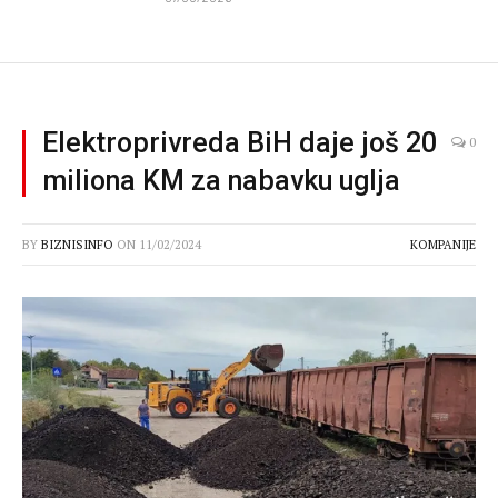
Elektroprivreda BiH daje još 20
0
miliona KM za nabavku uglja
BY
BIZNISINFO
ON
11/02/2024
KOMPANIJE