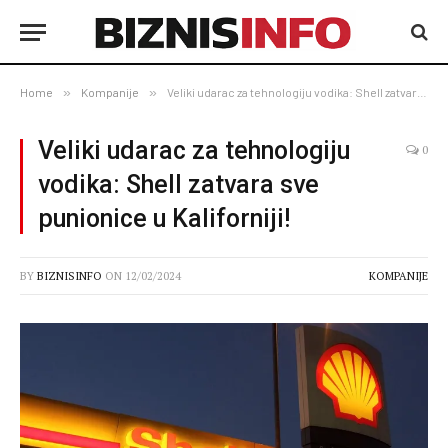
Home
»
Kompanije
»
Veliki udarac za tehnologiju vodika: Shell zatvara sve punionice u Kaliforniji!
Veliki udarac za tehnologiju
0
vodika: Shell zatvara sve
punionice u Kaliforniji!
BY
BIZNISINFO
ON
12/02/2024
KOMPANIJE