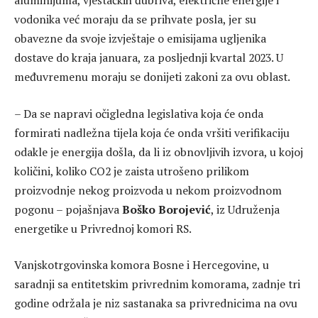
aluminijuma, vještačkih đubriva, električne energije i
vodonika već moraju da se prihvate posla, jer su
obavezne da svoje izvještaje o emisijama ugljenika
dostave do kraja januara, za posljednji kvartal 2023. U
međuvremenu moraju se donijeti zakoni za ovu oblast.
– Da se napravi očigledna legislativa koja će onda
formirati nadležna tijela koja će onda vršiti verifikaciju
odakle je energija došla, da li iz obnovljivih izvora, u kojoj
količini, koliko CO2 je zaista utrošeno prilikom
proizvodnje nekog proizvoda u nekom proizvodnom
pogonu – pojašnjava
Boško Borojević
, iz Udruženja
energetike u Privrednoj komori RS.
Vanjskotrgovinska komora Bosne i Hercegovine, u
saradnji sa entitetskim privrednim komorama, zadnje tri
godine održala je niz sastanaka sa privrednicima na ovu