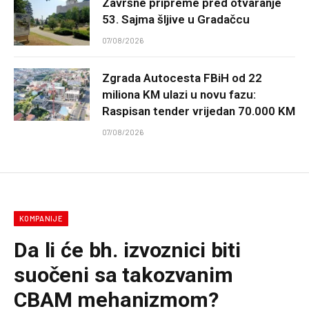
Završne pripreme pred otvaranje
53. Sajma šljive u Gradačcu
07/08/2026
Zgrada Autocesta FBiH od 22
miliona KM ulazi u novu fazu:
Raspisan tender vrijedan 70.000 KM
07/08/2026
KOMPANIJE
Da li će bh. izvoznici biti
suočeni sa takozvanim
CBAM mehanizmom?