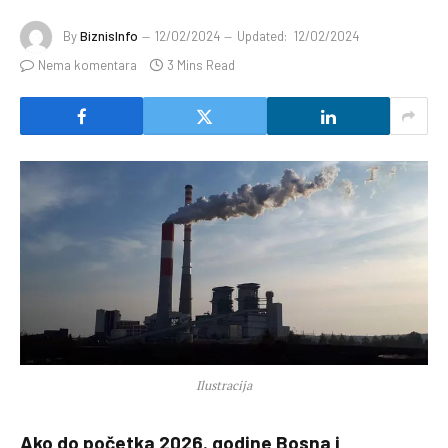
By
BiznisInfo
12/02/2024
Updated:
12/02/2024
Nema komentara
3 Mins Read
Ilustracija
Ako do početka 2026. godine Bosna i