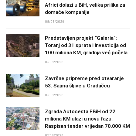
Africi dolazi u BiH, velika prilika za
domaće kompanije
08/08/2026
Predstavljen projekt “Galeria”:
Toranj od 31 sprata i investicija od
100 miliona KM, gradnja već počela
07/08/2026
Završne pripreme pred otvaranje
53. Sajma šljive u Gradačcu
07/08/2026
Zgrada Autocesta FBiH od 22
miliona KM ulazi u novu fazu:
Raspisan tender vrijedan 70.000 KM
07/08/2026