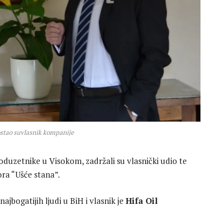
stao suvlasnik kompanije
oduzetnike u Visokom, zadržali su vlasnički udio te
ora “Ušće stana”.
ajbogatijih ljudi u BiH i vlasnik je
Hifa Oil