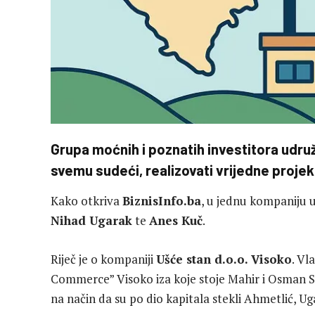
Grupa moćnih i poznatih investitora udru
svemu sudeći, realizovati vrijedne projek
Kako otkriva
BiznisInfo.ba
, u jednu kompaniju u
Nihad Ugarak
te
Anes Kuč
.
Riječ je o kompaniji
Ušće stan d.o.o. Visoko
. Vl
Commerce” Visoko iza koje stoje Mahir i Osman Su
na način da su po dio kapitala stekli Ahmetlić, Ug