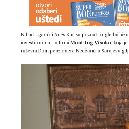
Nihad Ugarak i Anes Kuč su poznati i ugledni biznis
investitorima – u firmi
Mont-Ing Visoko
, koja j
ruševni Dom penzionera Nedžarići u Sarajevu gdje