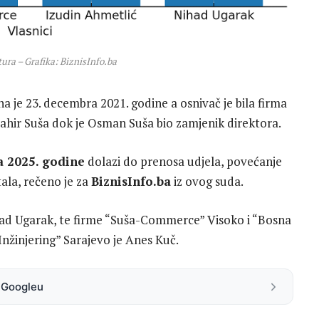
ura – Grafika: BiznisInfo.ba
a je 23. decembra 2021. godine a osnivač je bila firma
ahir Suša dok je Osman Suša bio zamjenik direktora.
la 2025. godine
dolazi do prenosa udjela, povećanje
ala, rečeno je za
BiznisInfo.ba
iz ovog suda.
ihad Ugarak, te firme “Suša-Commerce” Visoko i “Bosna
 Inžinjering” Sarajevo je Anes Kuč.
a Googleu