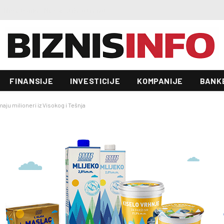
Potpisan ugovor: Austrijski investitor gradi novu fabriku u BiH na parceli od 3.500 kvadrata
FINANSIJE
INVESTICIJE
KOMPANIJE
BANK
aju milioneri iz Visokog i Tešnja