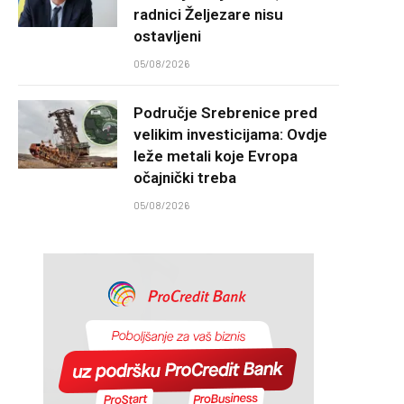
radnici Željezare nisu
ostavljeni
05/08/2026
Područje Srebrenice pred
velikim investicijama: Ovdje
leže metali koje Evropa
očajnički treba
05/08/2026