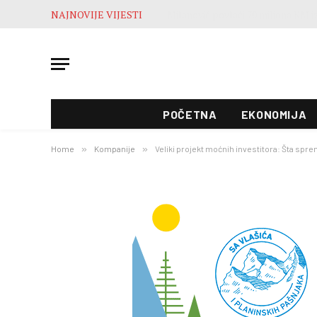
NAJNOVIJE VIJESTI
POČETNA
EKONOMIJA
Home
»
Kompanije
»
Veliki projekt moćnih investitora: Šta sprem