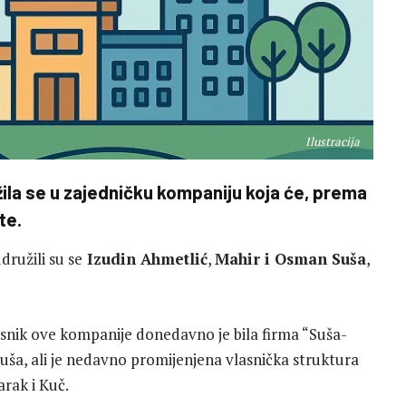
Ilustracija
žila se u zajedničku kompaniju koja će, prema
te.
družili su se
Izudin Ahmetlić
,
Mahir i Osman Suša
,
asnik ove kompanije donedavno je bila firma “Suša-
ša, ali je nedavno promijenjena vlasnička struktura
arak i Kuč.