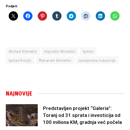
Podjeli:
Ahmed Ahmetlić
Hajrudin Ahmetlić
Igman
Igman Konjic
Muharem Ahmetlić
namjenska industrija
NAJNOVIJE
Predstavljen projekt “Galeria”:
Toranj od 31 sprata i investicija od
100 miliona KM, gradnja već počela