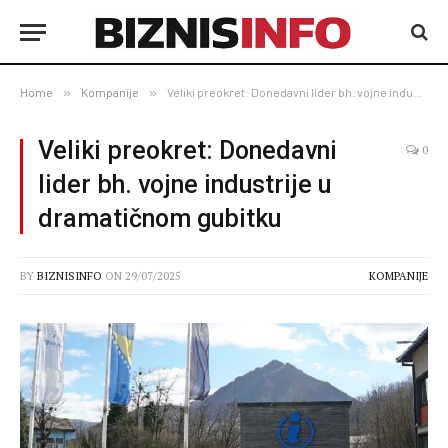
Home
»
Kompanije
»
Veliki preokret: Donedavni lider bh. vojne industrije u dramatičnom gubitku
Veliki preokret: Donedavni
0
lider bh. vojne industrije u
dramatičnom gubitku
BY
BIZNISINFO
ON
29/07/2025
KOMPANIJE