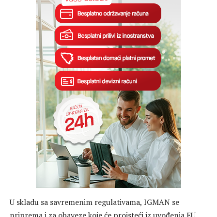
U skladu sa savremenim regulativama, IGMAN se
priprema i za obaveze koje će proisteći iz uvođenja EU