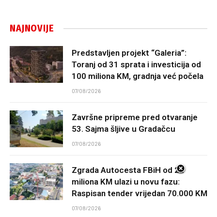
NAJNOVIJE
Predstavljen projekt “Galeria”:
Toranj od 31 sprata i investicija od
100 miliona KM, gradnja već počela
07/08/2026
Završne pripreme pred otvaranje
53. Sajma šljive u Gradačcu
07/08/2026
Zgrada Autocesta FBiH od 22
miliona KM ulazi u novu fazu:
Raspisan tender vrijedan 70.000 KM
07/08/2026