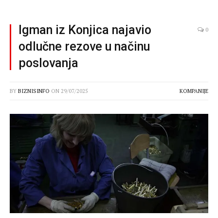
Igman iz Konjica najavio
0
odlučne rezove u načinu
poslovanja
BY
BIZNISINFO
ON
29/07/2025
KOMPANIJE