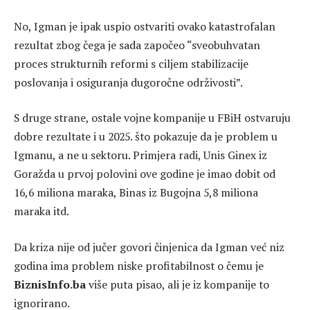
No, Igman je ipak uspio ostvariti ovako katastrofalan
rezultat zbog čega je sada započeo “sveobuhvatan
proces strukturnih reformi s ciljem stabilizacije
poslovanja i osiguranja dugoročne održivosti”.
S druge strane, ostale vojne kompanije u FBiH ostvaruju
dobre rezultate i u 2025. što pokazuje da je problem u
Igmanu, a ne u sektoru. Primjera radi, Unis Ginex iz
Goražda u prvoj polovini ove godine je imao dobit od
16,6 miliona maraka, Binas iz Bugojna 5,8 miliona
maraka itd.
Da kriza nije od jučer govori činjenica da Igman već niz
godina ima problem niske profitabilnost o čemu je
BiznisInfo.ba
više puta pisao, ali je iz kompanije to
ignorirano.