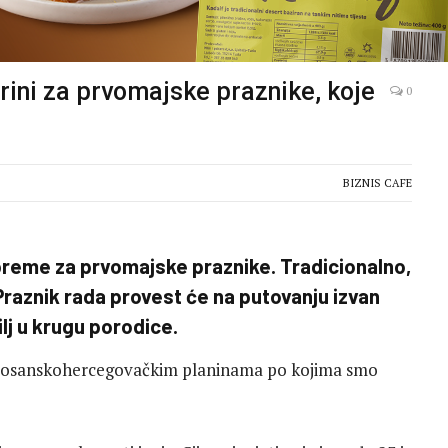
rini za prvomajske praznike, koje
0
BIZNIS CAFE
preme za prvomajske praznike. Tradicionalno,
raznik rada provest će na putovanju izvan
ilj u krugu porodice.
pim bosanskohercegovačkim planinama po kojima smo