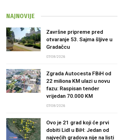
NAJNOVIJE
Završne pripreme pred
otvaranje 53. Sajma šljive u
Gradačcu
07/08/2026
Zgrada Autocesta FBiH od
22 miliona KM ulazi u novu
fazu: Raspisan tender
vrijedan 70.000 KM
07/08/2026
Ovo je 21 grad koji će prvi
dobiti Lidl u BiH: Jedan od
najvećih gradova nije na listi