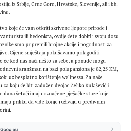
stiju iz Srbije, Crne Gore, Hrvatske, Slovenije, ali i bh.
vinu.
tvo koje će vam otkriti skrivene ljepote prirode i
avanturista ili hedonista, ovdje ćete dobiti i svoju dozu
aznike smo pripremili brojne akcije i pogodnosti za
ivo. Cijene smještaja pokušavamo prilagoditi
ako će kod nas naći nešto za sebe, a ponude mogu
Dvodnevni aranžman na bazi polupansiona je 82,25 KM,
bi uz besplatno korištenje wellnessa. Za naše
 za koju će biti zadužen dvojac Željko Kulašević i
o dana šetači imaju označene pješačke staze koje
 imaju priliku da vide konje i uživaju u predivnim
orini.
a Googleu