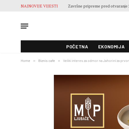
NAJNOVIJE VIJESTI
POČETNA
EKONOMIJA
Home
»
Biznis cafe
»
Veliki interes za odmor na Jahorini za prv