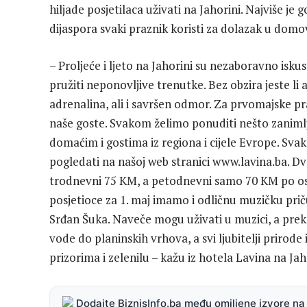
hiljade posjetilaca uživati na Jahorini. Najviše je go
dijaspora svaki praznik koristi za dolazak u domo
– Proljeće i ljeto na Jahorini su nezaboravno iskus
pružiti neponovljive trenutke. Bez obzira jeste li 
adrenalina, ali i savršen odmor. Za prvomajske pr
naše goste. Svakom želimo ponuditi nešto zanimlj
domaćim i gostima iz regiona i cijele Evrope. Sv
pogledati na našoj web stranici www.lavina.ba. 
trodnevni 75 KM, a petodnevni samo 70 KM po oso
posjetioce za 1. maj imamo i odličnu muzičku priču
Srđan Šuka. Naveče mogu uživati u muzici, a prek
vode do planinskih vrhova, a svi ljubitelji prirode
prizorima i zelenilu – kažu iz hotela Lavina na Jah
Dodajte BiznisInfo.ba među omiljene izvore n