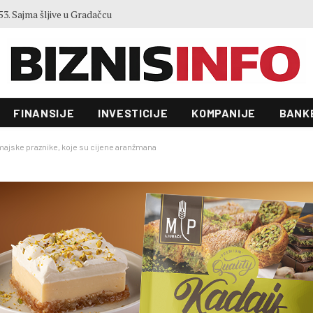
Zgrada Autocesta FBiH od 22 miliona KM ulazi u novu fazu: Raspisan tender vrijedan 70.000 KM
FINANSIJE
INVESTICIJE
KOMPANIJE
BANK
omajske praznike, koje su cijene aranžmana