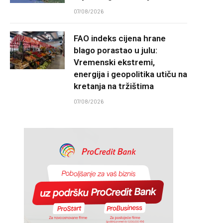
07/08/2026
FAO indeks cijena hrane
blago porastao u julu:
Vremenski ekstremi,
energija i geopolitika utiču na
kretanja na tržištima
07/08/2026