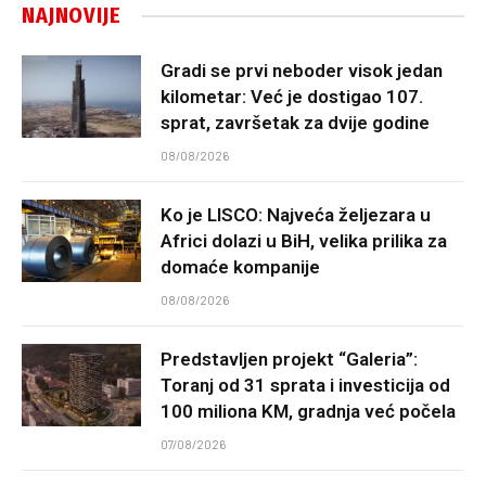
NAJNOVIJE
Gradi se prvi neboder visok jedan
kilometar: Već je dostigao 107.
sprat, završetak za dvije godine
08/08/2026
Ko je LISCO: Najveća željezara u
Africi dolazi u BiH, velika prilika za
domaće kompanije
08/08/2026
Predstavljen projekt “Galeria”:
Toranj od 31 sprata i investicija od
100 miliona KM, gradnja već počela
07/08/2026