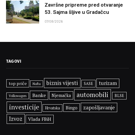
Završne pripreme pred otvaranje
53. Sajma šljive u Gradačcu
07/08/2026
TAGOVI
biznis vijesti
turizam
top priče
SASE
Nafta
automobili
Banke
Njemačka
BLSE
Volkswagen
investicije
zapošljavanje
Bingo
Hrvatska
Izvoz
Vlada FBiH