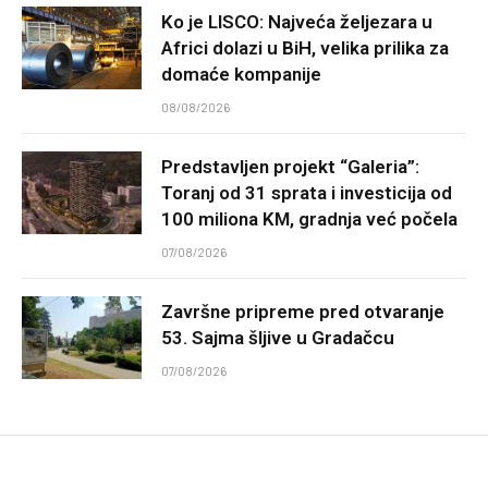
Ko je LISCO: Najveća željezara u
Africi dolazi u BiH, velika prilika za
domaće kompanije
08/08/2026
Predstavljen projekt “Galeria”:
Toranj od 31 sprata i investicija od
100 miliona KM, gradnja već počela
07/08/2026
Završne pripreme pred otvaranje
53. Sajma šljive u Gradačcu
07/08/2026