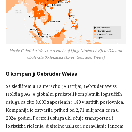
Mreža Gebrüder Weiss-a u istočnoj i jugoistočnoj Aziji te Okeaniji
obuhvata 36 lokacija (Izvor: Gebrüder Weiss)
O kompaniji Gebrüder Weiss
Sa sjedištem u Lauterachu (Austrija), Gebrüder Weiss
Holding AG je globalni pružatelj kompletnih logističkih
usluga sa oko 8.600 zaposlenih i 180 vlastitih poslovnica.
Kompanija je ostvarila prihod od 2,71 milijardu eura u
2024. godini. Portfelj usluga uključuje transportna i
logistička rješenja, digitalne usluge i upravljanje lancem