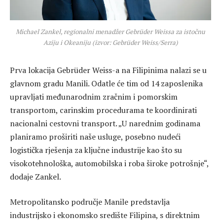
Michael Zankel, regionalni menadžer Gebrüder Weissa za istočnu
Aziju i Okeaniju (izvor: Gebrüder Weiss/Serra)
Prva lokacija Gebrüder Weiss-a na Filipinima nalazi se u
glavnom gradu Manili. Odatle će tim od 14 zaposlenika
upravljati međunarodnim zračnim i pomorskim
transportom, carinskim procedurama te koordinirati
nacionalni cestovni transport. „U narednim godinama
planiramo proširiti naše usluge, posebno nudeći
logistička rješenja za ključne industrije kao što su
visokotehnološka, automobilska i roba široke potrošnje“,
dodaje Zankel.
Metropolitansko područje Manile predstavlja
industrijsko i ekonomsko središte Filipina, s direktnim