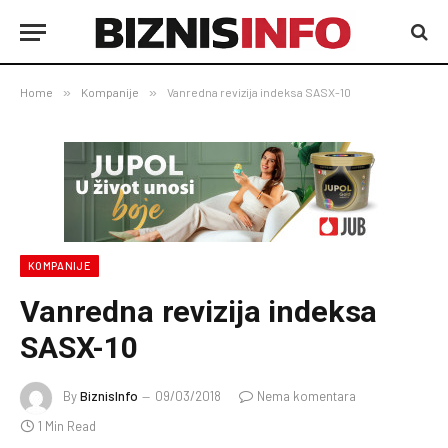
Home
»
Kompanije
»
Vanredna revizija indeksa SASX-10
KOMPANIJE
Vanredna revizija indeksa
SASX-10
By
BiznisInfo
09/03/2018
Nema komentara
1 Min Read