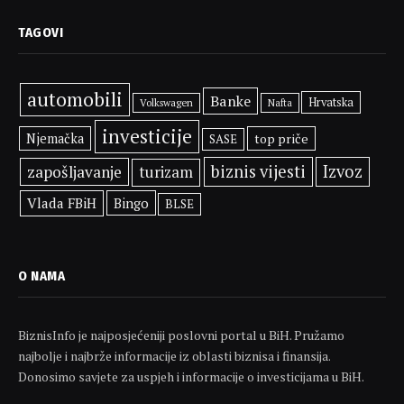
TAGOVI
automobili
Banke
Hrvatska
Volkswagen
Nafta
investicije
Njemačka
top priče
SASE
biznis vijesti
Izvoz
zapošljavanje
turizam
Vlada FBiH
Bingo
BLSE
O NAMA
BiznisInfo je najposjećeniji poslovni portal u BiH. Pružamo
najbolje i najbrže informacije iz oblasti biznisa i finansija.
Donosimo savjete za uspjeh i informacije o investicijama u BiH.