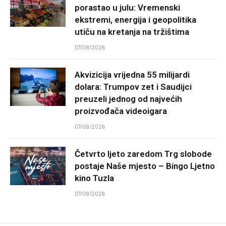
porastao u julu: Vremenski
ekstremi, energija i geopolitika
utiču na kretanja na tržištima
07/08/2026
Akvizicija vrijedna 55 milijardi
dolara: Trumpov zet i Saudijci
preuzeli jednog od najvećih
proizvođača videoigara
07/08/2026
Četvrto ljeto zaredom Trg slobode
postaje Naše mjesto – Bingo Ljetno
kino Tuzla
07/08/2026