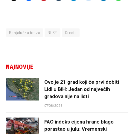
Banjalučka berza
BLSE
Credis
NAJNOVIJE
Ovo je 21 grad koji će prvi dobiti
Lidl u BiH: Jedan od najvećih
gradova nije na listi
07/08/2026
FAO indeks cijena hrane blago
porastao u julu: Vremenski