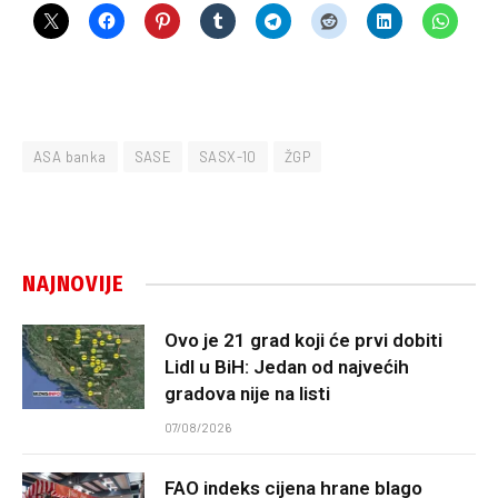
ASA banka
SASE
SASX-10
ŽGP
NAJNOVIJE
Ovo je 21 grad koji će prvi dobiti
Lidl u BiH: Jedan od najvećih
gradova nije na listi
07/08/2026
FAO indeks cijena hrane blago