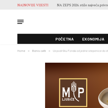
NAJNOVIJE VIJESTI
POČETNA
EKONOMIJA
Home
»
Biznis cafe
»
Uz podršku Fonda od jedne stepenice do dva