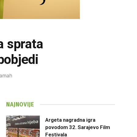
a sprata
pobjedi
 zamah
NAJNOVIJE
Argeta nagradna igra
povodom 32. Sarajevo Film
Festivala