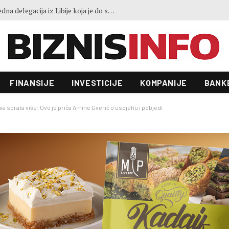
NA ZEPS 2026. stiže najveća privredna delegacija iz Libije koja je do sada posjetila Bosnu i Hercegovinu
FINANSIJE
INVESTICIJE
KOMPANIJE
BANK
 sprata više: Ovo je priča Amine Gverić o uspjehu i pobjedi