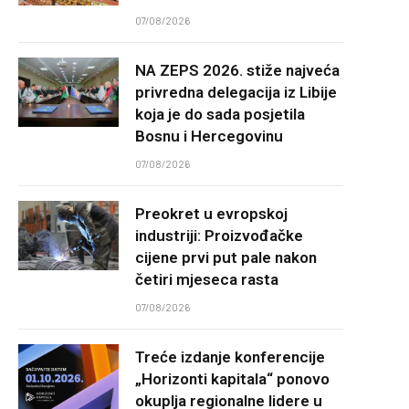
07/08/2026
NA ZEPS 2026. stiže najveća
privredna delegacija iz Libije
koja je do sada posjetila
Bosnu i Hercegovinu
07/08/2026
Preokret u evropskoj
industriji: Proizvođačke
cijene prvi put pale nakon
četiri mjeseca rasta
07/08/2026
Treće izdanje konferencije
„Horizonti kapitala“ ponovo
okuplja regionalne lidere u