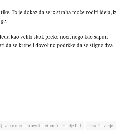
e. To je dokaz da se iz straha može roditi ideja, iz
uge.
eda kao veliki skok preko noći, nego kao sapun
sti da se krene i dovoljno podrške da se stigne dva
šljavanje osoba s invaliditetom Federacije BiH
zapošljavanje