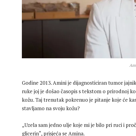
Ami
Godine 2013. Amini je dijagnosticiran tumor jajnika
ruke joj je došao časopis s tekstom o prirodnoj 
kožu. Taj trenutak pokrenuo je pitanje koje će kas
stavljamo na svoju kožu?
„Uzela sam jedno ulje koje mi je bilo pri ruci i p
glicerin“, prisjeća se Amina.