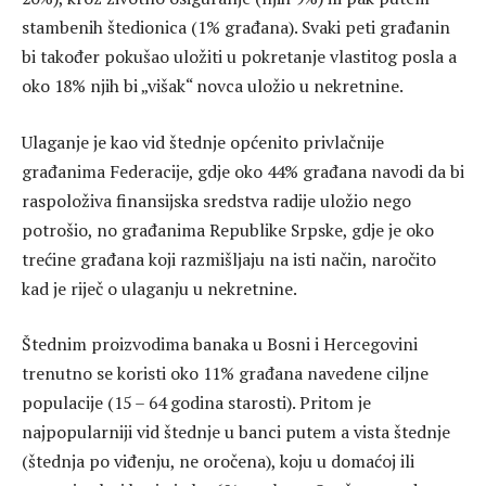
stambenih štedionica (1% građana). Svaki peti građanin
bi također pokušao uložiti u pokretanje vlastitog posla a
oko 18% njih bi „višak“ novca uložio u nekretnine.
Ulaganje je kao vid štednje općenito privlačnije
građanima Federacije, gdje oko 44% građana navodi da bi
raspoloživa finansijska sredstva radije uložio nego
potrošio, no građanima Republike Srpske, gdje je oko
trećine građana koji razmišljaju na isti način, naročito
kad je riječ o ulaganju u nekretnine.
Štednim proizvodima banaka u Bosni i Hercegovini
trenutno se koristi oko 11% građana navedene ciljne
populacije (15 – 64 godina starosti). Pritom je
najpopularniji vid štednje u banci putem a vista štednje
(štednja po viđenju, ne oročena), koju u domaćoj ili