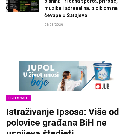
planini: Tri dana sporta, prirode,
muzike i adrenalina, biciklom na
ćevape u Sarajevo
06/08/2026
BIZNIS CAFE
Istraživanje Ipsosa: Više od
polovice građana BiH ne
uspijeva štedjeti