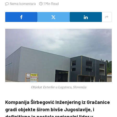
Nema komentara
1 Min Read
Objekat Exterfer u Logatecu, Slovenija
Kompanija Širbegović Inženjering iz Gračanice
gradi objekte širom bivše Jugoslavije, i
definitivno je postala regionalni lider u