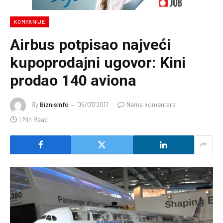
KOMPANIJE
Airbus potpisao najveći
kupoprodajni ugovor: Kini
prodao 140 aviona
By
BiznisInfo
05/07/2017
Nema komentara
1 Min Read