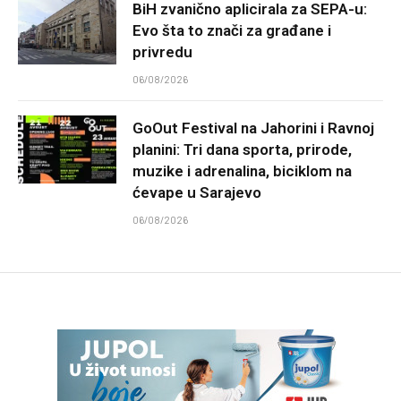
BiH zvanično aplicirala za SEPA-u:
Evo šta to znači za građane i
privredu
06/08/2026
GoOut Festival na Jahorini i Ravnoj
planini: Tri dana sporta, prirode,
muzike i adrenalina, biciklom na
ćevape u Sarajevo
06/08/2026