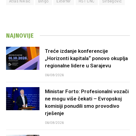
Atlas Nikšić
Bingo
Exterfer
HST CNC
Širbegović
NAJNOVIJE
Treće izdanje konferencije
„Horizonti kapitala“ ponovo okuplja
regionalne lidere u Sarajevu
06/08/2026
Ministar Forto: Profesionalni vozači
ne mogu više čekati – Evropskoj
komisiji ponudili smo provodivo
rješenje
06/08/2026