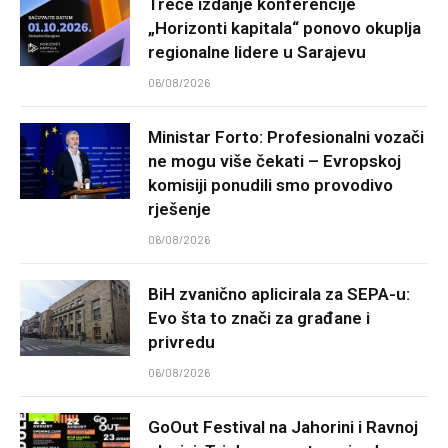
Treće izdanje konferencije
„Horizonti kapitala“ ponovo okuplja
regionalne lidere u Sarajevu
06/08/2026
Ministar Forto: Profesionalni vozači
ne mogu više čekati – Evropskoj
komisiji ponudili smo provodivo
rješenje
06/08/2026
BiH zvanično aplicirala za SEPA-u:
Evo šta to znači za građane i
privredu
06/08/2026
GoOut Festival na Jahorini i Ravnoj