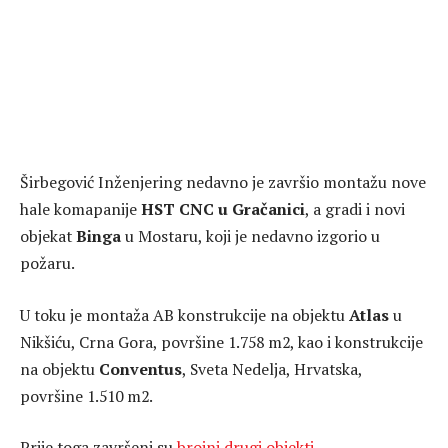
Širbegović Inženjering nedavno je završio montažu nove
hale komapanije
HST CNC u Gračanici
, a gradi i novi
objekat
Binga
u Mostaru, koji je nedavno izgorio u
požaru.
U toku je montaža AB konstrukcije na objektu
Atlas
u
Nikšiću, Crna Gora, površine 1.758 m2, kao i konstrukcije
na objektu
Conventus
, Sveta Nedelja, Hrvatska,
površine 1.510 m2.
Prije toga završeni su
brojni drugi objekti.