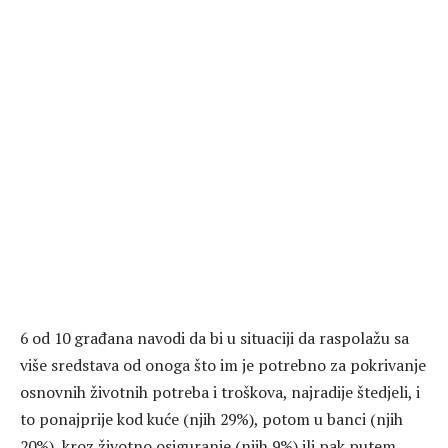
6 od 10 građana navodi da bi u situaciji da raspolažu sa
više sredstava od onoga što im je potrebno za pokrivanje
osnovnih životnih potreba i troškova, najradije štedjeli, i
to ponajprije kod kuće (njih 29%), potom u banci (njih
20%), kroz životno osiguranje (njih 9%) ili pak putem