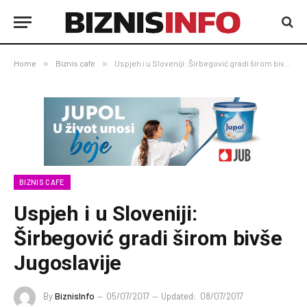
Home
»
Biznis cafe
»
Uspjeh i u Sloveniji: Širbegović gradi širom bivše Jugoslavije
BIZNIS CAFE
Uspjeh i u Sloveniji:
Širbegović gradi širom bivše
Jugoslavije
By
BiznisInfo
05/07/2017
Updated:
08/07/2017