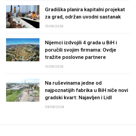
Gradiška planira kapitalni projekat
za grad, održan uvodni sastanak
10/08/2026
Nijemci izdvojili 4 grada u BiH i
poručili svojim firmama: Ovdje
tražite poslovne partnere
10/08/2026
Na ruševinama jedne od
najpoznatijih fabrika u BiH niče novi
gradski kvart: Najavljen i Lidl
09/08/2026