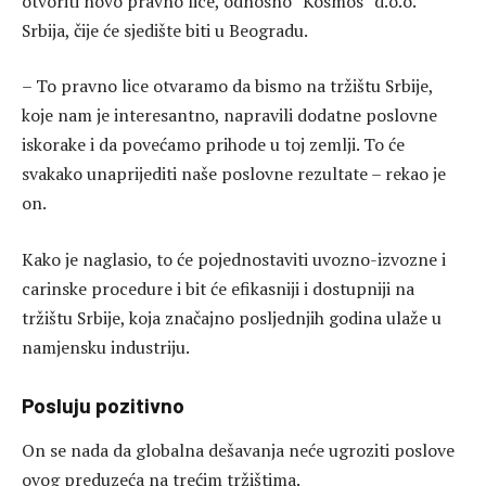
otvoriti novo pravno lice, odnosno “Kosmos” d.o.o.
Srbija, čije će sjedište biti u Beogradu.
– To pravno lice otvaramo da bismo na tržištu Srbije,
koje nam je interesantno, napravili dodatne poslovne
iskorake i da povećamo prihode u toj zemlji. To će
svakako unaprijediti naše poslovne rezultate – rekao je
on.
Kako je naglasio, to će pojednostaviti uvozno-izvozne i
carinske procedure i bit će efikasniji i dostupniji na
tržištu Srbije, koja značajno posljednjih godina ulaže u
namjensku industriju.
Posluju pozitivno
On se nada da globalna dešavanja neće ugroziti poslove
ovog preduzeća na trećim tržištima.