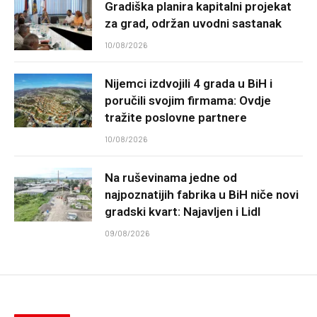
Gradiška planira kapitalni projekat
za grad, održan uvodni sastanak
10/08/2026
Nijemci izdvojili 4 grada u BiH i
poručili svojim firmama: Ovdje
tražite poslovne partnere
10/08/2026
Na ruševinama jedne od
najpoznatijih fabrika u BiH niče novi
gradski kvart: Najavljen i Lidl
09/08/2026