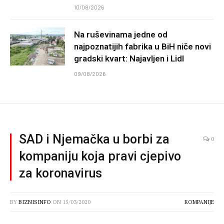
10/08/2026
Na ruševinama jedne od
najpoznatijih fabrika u BiH niče novi
gradski kvart: Najavljen i Lidl
09/08/2026
SAD i Njemačka u borbi za
0
kompaniju koja pravi cjepivo
za koronavirus
BY
BIZNISINFO
ON
15/03/2020
KOMPANIJE