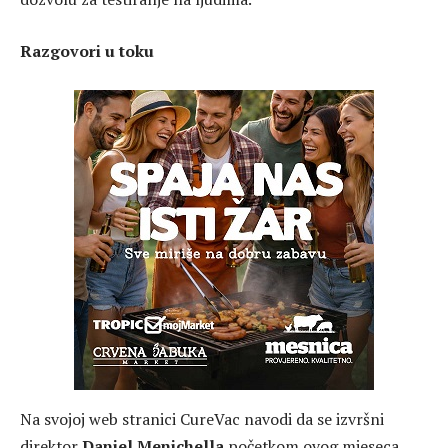
Razgovori u toku
Na svojoj web stranici CureVac navodi da se izvršni
direktor
Daniel Menichella
početkom ovog mjeseca