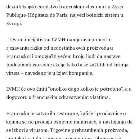
dezinfekcijsko sredstvo francuskim vlastima i u Assis
Publique-Hôpitaux de Paris, najveći bolnički sistem u
Evropi.
– Ovom inicijativom LVMH namjerava pomoći u
rješavanju rizika od nedostatka ovih proizvoda u
Francuskoj i omogućiti većem broju ljudi da nastave
poduzimati ispravne akcije kako bi se zaštitili od širenja
virusa – navedeno je u izjavi kompanije.
LVMH će ovo činiti “onoliko dugo koliko je potrebno”, a u
dogovoru s francuskim zdravstvenim vlastima.
Francuska je zatvorila restorane, kafiće i prodavnice u
kojima se ne prodaju osnovne namirnice, u nastojanju da
se izbori s virusom. Trgovine prehrambenih proizvoda,
apoteke i ostale trgovine sa osnovnom robom ostaju