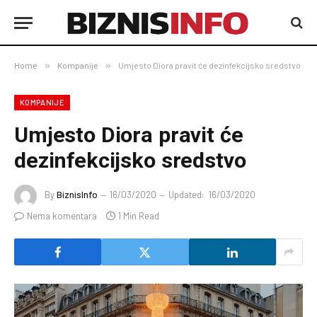
Home
»
Kompanije
»
Umjesto Diora pravit će dezinfekcijsko sredstvo
KOMPANIJE
Umjesto Diora pravit će
dezinfekcijsko sredstvo
By
BiznisInfo
16/03/2020
Updated:
16/03/2020
Nema komentara
1 Min Read