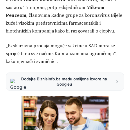
sastao s Trumpom, potpredsjednikom
Mikeom
Penceom
, članovima Radne grupe za koronavirus Bijele
kuće i visokim predstavnicima farmaceutskih i
biotehničkih kompanija kako bi razgovarali o cjepivu.
„Ekskluzivna prodaja moguće vakcine u SAD mora se
spriječiti na sve načine. Kapitalizam ima ograničenja”,
kažu njemački zvaničnici.
Dodajte BiznisInfo.ba među omiljene izvore na
Googleu