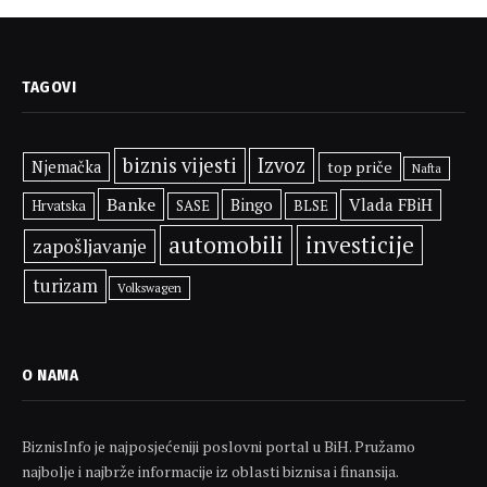
TAGOVI
biznis vijesti
Izvoz
Njemačka
top priče
Nafta
Banke
Bingo
Vlada FBiH
SASE
BLSE
Hrvatska
automobili
investicije
zapošljavanje
turizam
Volkswagen
O NAMA
BiznisInfo je najposjećeniji poslovni portal u BiH. Pružamo
najbolje i najbrže informacije iz oblasti biznisa i finansija.