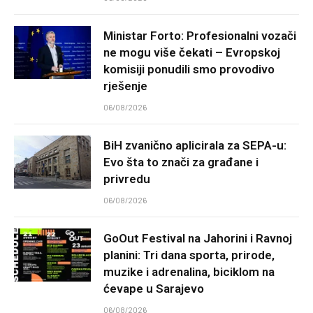
Ministar Forto: Profesionalni vozači
ne mogu više čekati – Evropskoj
komisiji ponudili smo provodivo
rješenje
06/08/2026
BiH zvanično aplicirala za SEPA-u:
Evo šta to znači za građane i
privredu
06/08/2026
GoOut Festival na Jahorini i Ravnoj
planini: Tri dana sporta, prirode,
muzike i adrenalina, biciklom na
ćevape u Sarajevo
06/08/2026