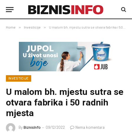
Home
»
Investicije
»
U malom bh. mjestu sutra se otvara fabrika i 50 radnih mjesta
INVESTICIJE
U malom bh. mjestu sutra se
otvara fabrika i 50 radnih
mjesta
By
BiznisInfo
09/12/2022
Nema komentara