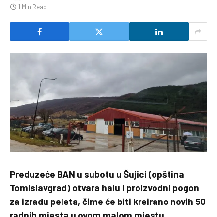
1 Min Read
Preduzeće BAN u subotu u Šujici (opština
Tomislavgrad) otvara halu i proizvodni pogon
za izradu peleta, čime će biti kreirano novih 50
radnih mjesta u ovom malom mjestu.