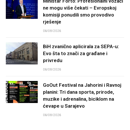
Ministar Forto: Profesionalni vozači
ne mogu više čekati – Evropskoj
komisiji ponudili smo provodivo
rješenje
06/08/2026
BiH zvanično aplicirala za SEPA-u:
Evo šta to znači za građane i
privredu
06/08/2026
GoOut Festival na Jahorini i Ravnoj
planini: Tri dana sporta, prirode,
muzike i adrenalina, biciklom na
ćevape u Sarajevo
06/08/2026