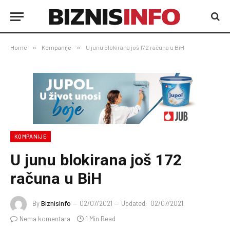
Home
»
Kompanije
»
U junu blokirana još 172 računa u BiH
KOMPANIJE
U junu blokirana još 172
računa u BiH
By
BiznisInfo
02/07/2021
Updated:
02/07/2021
Nema komentara
1 Min Read