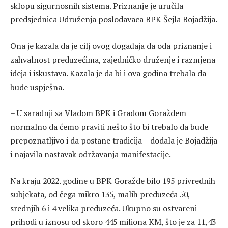
sklopu sigurnosnih sistema. Priznanje je uručila
predsjednica Udruženja poslodavaca BPK Šejla Bojadžija.
Ona je kazala da je cilj ovog događaja da oda priznanje i
zahvalnost preduzećima, zajedničko druženje i razmjena
ideja i iskustava. Kazala je da bi i ova godina trebala da
bude uspješna.
– U saradnji sa Vladom BPK i Gradom Goraždem
normalno da ćemo praviti nešto što bi trebalo da bude
prepoznatljivo i da postane tradicija – dodala je Bojadžija
i najavila nastavak održavanja manifestacije.
Na kraju 2022. godine u BPK Goražde bilo 195 privrednih
subjekata, od čega mikro 135, malih preduzeća 50,
srednjih 6 i 4 velika preduzeća. Ukupno su ostvareni
prihodi u iznosu od skoro 445 miliona KM, što je za 11,43