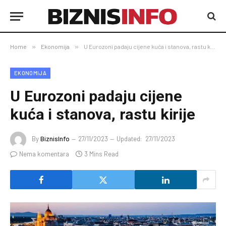
Home
»
Ekonomija
»
U Eurozoni padaju cijene kuća i stanova, rastu kirije
EKONOMIJA
U Eurozoni padaju cijene
kuća i stanova, rastu kirije
By
BiznisInfo
27/11/2023
Updated:
27/11/2023
Nema komentara
3 Mins Read