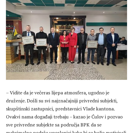
– Vidite da je večeras lijepa atmosfera, ugodno je
druženje. Došli su svi najznačajniji privredni subjekti,
skupštinski zastupnici, predstavnici Vlade kantona.
Ovakvi nama događaji trebaju – kazao je Ćulov i pozvao
sve privredne subjekte sa područja BPK da se
maksimalno podrže uposlenici kako bi se bolje motivisali