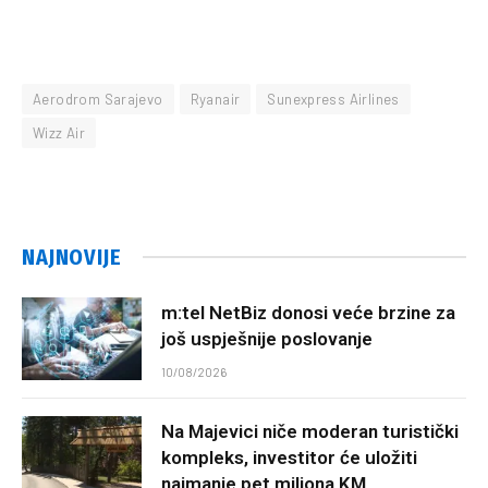
Aerodrom Sarajevo
Ryanair
Sunexpress Airlines
Wizz Air
NAJNOVIJE
m:tel NetBiz donosi veće brzine za
još uspješnije poslovanje
10/08/2026
Na Majevici niče moderan turistički
kompleks, investitor će uložiti
najmanje pet miliona KM