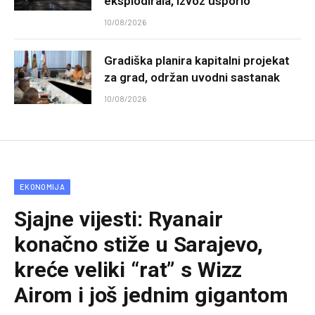
eksplodirala, izvoz usporio
10/08/2026
Gradiška planira kapitalni projekat
za grad, održan uvodni sastanak
10/08/2026
EKONOMIJA
Sjajne vijesti: Ryanair
konačno stiže u Sarajevo,
kreće veliki “rat” s Wizz
Airom i još jednim gigantom