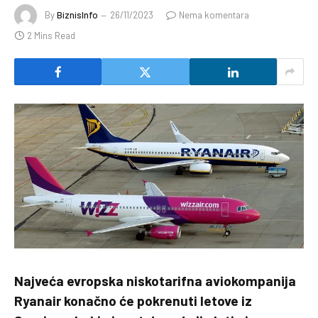
By
BiznisInfo
26/11/2023
Nema komentara
2 Mins Read
Najveća evropska niskotarifna aviokompanija
Ryanair konačno će pokrenuti letove iz