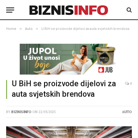
Home
»
Auto
»
U BiH se proizvode dijelovi za auta svjetskih brendova
U BiH se proizvode dijelovi za
0
auta svjetskih brendova
BY
BIZNISINFO
ON
22/03/2025
AUTO