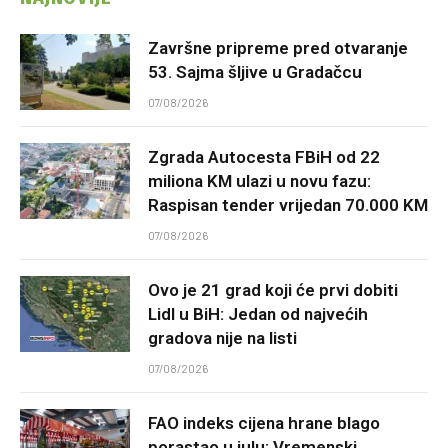
Završne pripreme pred otvaranje
53. Sajma šljive u Gradačcu
07/08/2026
Zgrada Autocesta FBiH od 22
miliona KM ulazi u novu fazu:
Raspisan tender vrijedan 70.000 KM
07/08/2026
Ovo je 21 grad koji će prvi dobiti
Lidl u BiH: Jedan od najvećih
gradova nije na listi
07/08/2026
FAO indeks cijena hrane blago
porastao u julu: Vremenski