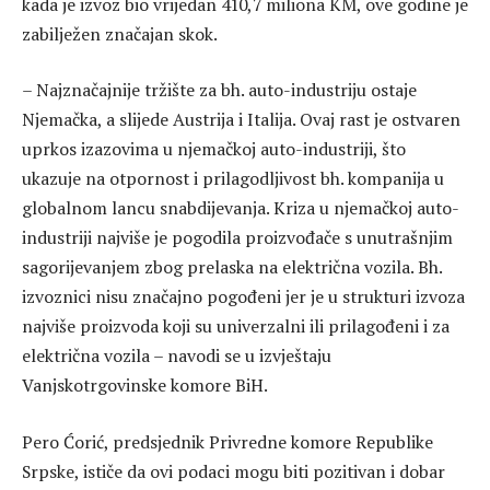
kada je izvoz bio vrijedan 410,7 miliona KM, ove godine je
zabilježen značajan skok.
– Najznačajnije tržište za bh. auto-industriju ostaje
Njemačka, a slijede Austrija i Italija. Ovaj rast je ostvaren
uprkos izazovima u njemačkoj auto-industriji, što
ukazuje na otpornost i prilagodljivost bh. kompanija u
globalnom lancu snabdijevanja. Kriza u njemačkoj auto-
industriji najviše je pogodila proizvođače s unutrašnjim
sagorijevanjem zbog prelaska na električna vozila. Bh.
izvoznici nisu značajno pogođeni jer je u strukturi izvoza
najviše proizvoda koji su univerzalni ili prilagođeni i za
električna vozila – navodi se u izvještaju
Vanjskotrgovinske komore BiH.
Pero Ćorić, predsjednik Privredne komore Republike
Srpske, ističe da ovi podaci mogu biti pozitivan i dobar