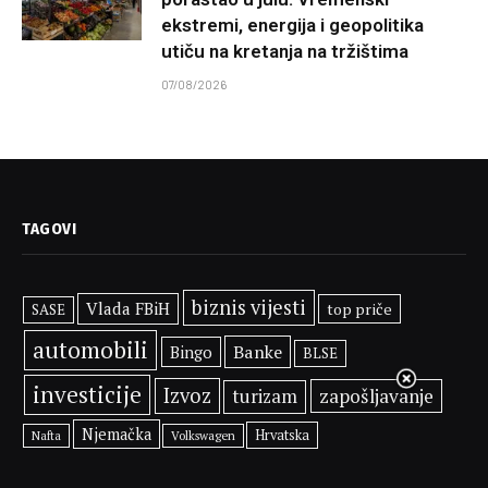
ekstremi, energija i geopolitika
utiču na kretanja na tržištima
07/08/2026
TAGOVI
biznis vijesti
Vlada FBiH
top priče
SASE
automobili
Banke
Bingo
BLSE
investicije
Izvoz
zapošljavanje
turizam
Njemačka
Hrvatska
Volkswagen
Nafta