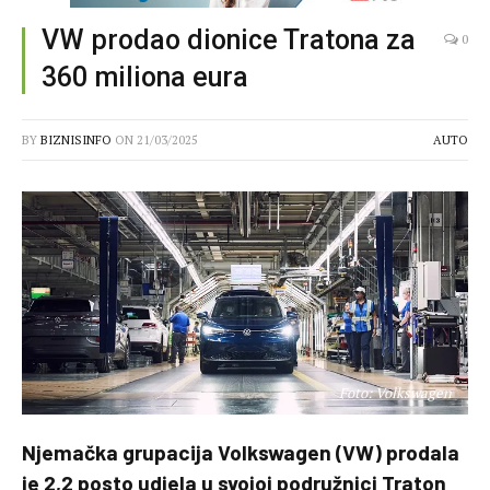
VW prodao dionice Tratona za
0
360 miliona eura
BY
BIZNISINFO
ON
21/03/2025
AUTO
Foto: Volkswagen
Njemačka grupacija Volkswagen (VW) prodala
je 2,2 posto udjela u svojoj podružnici Traton