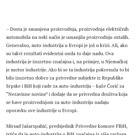
– Dosta je smanjena proizvodnja, proizvodnja električnih
automobila na neki način je umanjila proizvodnju ostalih.
Generalno, auto-industrija u Evropi je još u krizi. Ali, ako
su takvi rezultati evidentni onda to daje nadu. Ova
industrija je izuzetno značajna i, na primjer, u Njemačkoj
je motor industrije. Ako bi se ta industrija pokrenula to bi
bilo izuzetno dobro za privredne subjekte iz Republike
Srpske i BiH koji rade za auto-industriju – kaže Ćorić za
“Nezavisne novine” i dodaje da se privredna društva koja
se bave proizvodnjom za auto-industriju nadaju
oporavku ove industrije u Evropi.
Mirsad Jašarspahić, predsjednik Privredne komore FBiH,
ističe da je auto-industrija u BiH značajna iz više razloga.