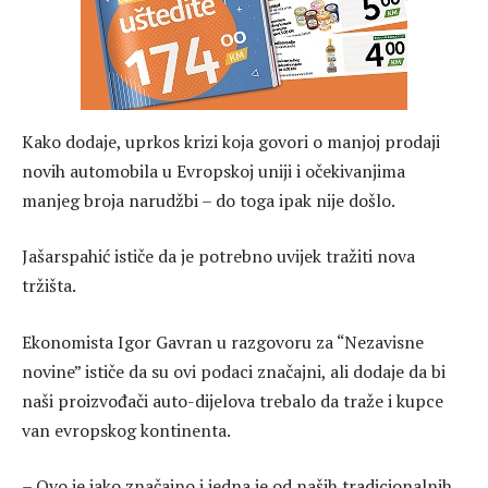
Kako dodaje, uprkos krizi koja govori o manjoj prodaji
novih automobila u Evropskoj uniji i očekivanjima
manjeg broja narudžbi – do toga ipak nije došlo.
Jašarspahić ističe da je potrebno uvijek tražiti nova
tržišta.
Ekonomista Igor Gavran u razgovoru za “Nezavisne
novine” ističe da su ovi podaci značajni, ali dodaje da bi
naši proizvođači auto-dijelova trebalo da traže i kupce
van evropskog kontinenta.
– Ovo je jako značajno i jedna je od naših tradicionalnih