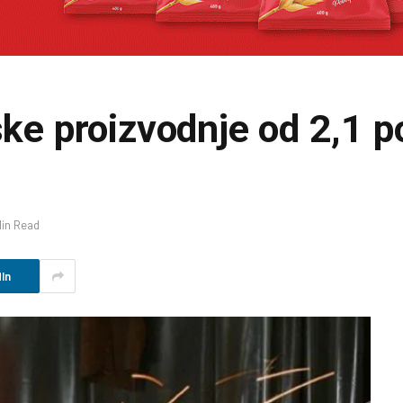
ske proizvodnje od 2,1 p
Min Read
In