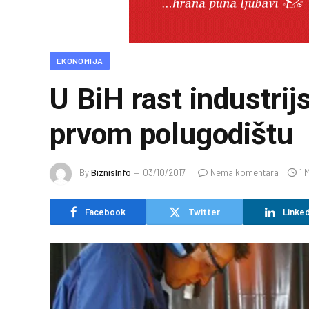
EKONOMIJA
U BiH rast industrij
prvom polugodištu
By
BiznisInfo
03/10/2017
Nema komentara
1 
Facebook
Twitter
Linked