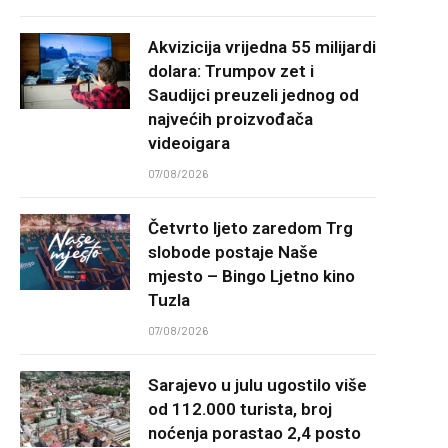
Akvizicija vrijedna 55 milijardi
dolara: Trumpov zet i
Saudijci preuzeli jednog od
najvećih proizvođača
videoigara
07/08/2026
Četvrto ljeto zaredom Trg
slobode postaje Naše
mjesto – Bingo Ljetno kino
Tuzla
07/08/2026
Sarajevo u julu ugostilo više
od 112.000 turista, broj
noćenja porastao 2,4 posto