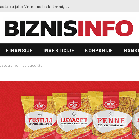
Akvizicija vrijedna 55 milijardi dolara: Trumpov zet i Saudijci preuzeli jednog od najvećih proizvođača videoigara
FINANSIJE
INVESTICIJE
KOMPANIJE
BANK
 posto u prvom polugodištu