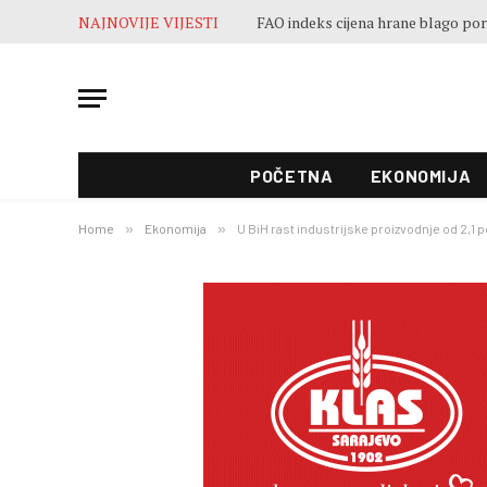
NAJNOVIJE VIJESTI
POČETNA
EKONOMIJA
Home
»
Ekonomija
»
U BiH rast industrijske proizvodnje od 2,1