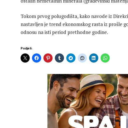
ostalih nemetalnih minerala (građevinski materija
Tokom prvog polugodišta, kako navode iz Direkc
nastavljen je trend ekonomskog rasta iz prošle god
odnosu na isti period prethodne godine.
Podjeli: