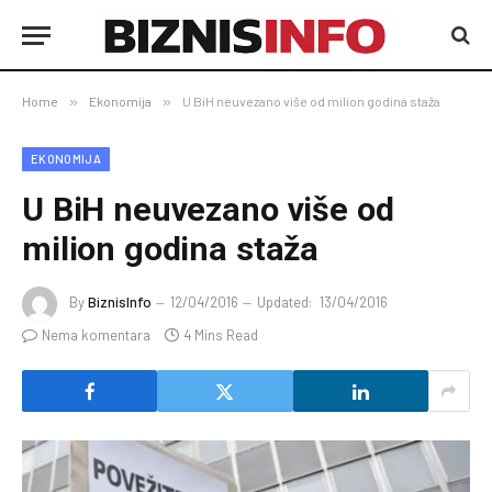
Home
»
Ekonomija
»
U BiH neuvezano više od milion godina staža
EKONOMIJA
U BiH neuvezano više od
milion godina staža
By
BiznisInfo
12/04/2016
Updated:
13/04/2016
Nema komentara
4 Mins Read