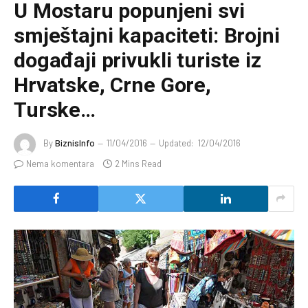
U Mostaru popunjeni svi
smještajni kapaciteti: Brojni
događaji privukli turiste iz
Hrvatske, Crne Gore,
Turske…
By
BiznisInfo
11/04/2016
Updated:
12/04/2016
Nema komentara
2 Mins Read