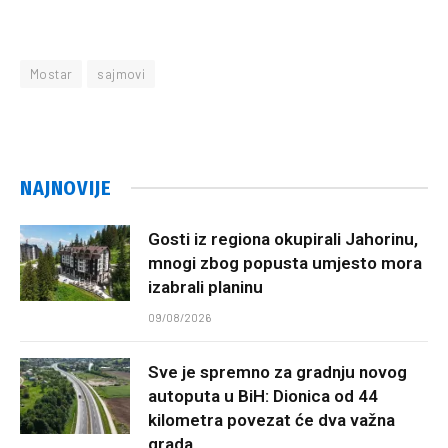
Mostar
sajmovi
NAJNOVIJE
Gosti iz regiona okupirali Jahorinu,
mnogi zbog popusta umjesto mora
izabrali planinu
09/08/2026
Sve je spremno za gradnju novog
autoputa u BiH: Dionica od 44
kilometra povezat će dva važna
grada