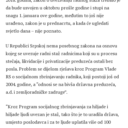
2018. godina, zakon o uvezivanju radnog staža trebalo je
da bude usvojen u oktobru prošle godine i stupi na
snagu 1. januara ove godine, međutim to još nije
urađeno, zakon je u prednacrtu, a kada će ugledati
svjetlo dana – nije poznato.
U Republici Srpskoj nema posebnog zakona na osnovu
kojeg se uvezuje radni staž radnicima koji su u procesu
stečaja, likvidacije i privatizacije preduzeća ostali bez
posla. Problem se dijelom rješava kroz Program Vlade
RS o socijalnom zbrinjavanju radnika, koji postoji još od
2004. godine, a “odnosi se na bivša državna preduzeća,
a.d. i zemljoradničke zadruge”.
“Kroz Program socijalnog zbrinjavanja za hiljade i
hiljade ljudi uvezan je staž, tako što je to uradila država,
umjesto poslodavca i za te ljude uplatila više od 100