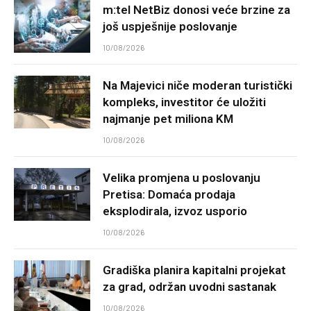
m:tel NetBiz donosi veće brzine za
još uspješnije poslovanje
10/08/2026
Na Majevici niče moderan turistički
kompleks, investitor će uložiti
najmanje pet miliona KM
10/08/2026
Velika promjena u poslovanju
Pretisa: Domaća prodaja
eksplodirala, izvoz usporio
10/08/2026
Gradiška planira kapitalni projekat
za grad, održan uvodni sastanak
10/08/2026