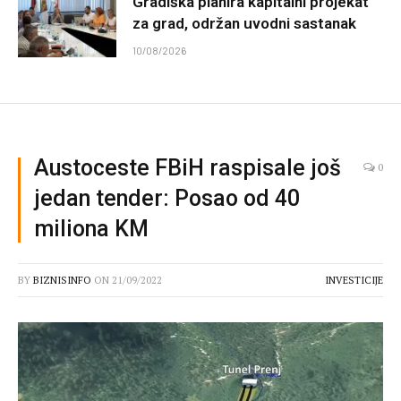
Gradiška planira kapitalni projekat
za grad, održan uvodni sastanak
10/08/2026
Austoceste FBiH raspisale još
0
jedan tender: Posao od 40
miliona KM
BY
BIZNISINFO
ON
21/09/2022
INVESTICIJE