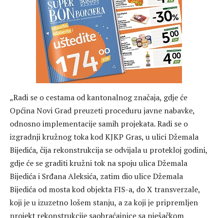
„Radi se o cestama od kantonalnog značaja, gdje će
Općina Novi Grad preuzeti proceduru javne nabavke,
odnosno implementacije samih projekata. Radi se o
izgradnji kružnog toka kod KJKP Gras, u ulici Džemala
Bijedića, čija rekonstrukcija se odvijala u protekloj godini,
gdje će se graditi kružni tok na spoju ulica Džemala
Bijedića i Srđana Aleksića, zatim dio ulice Džemala
Bijedića od mosta kod objekta FIS-a, do X transverzale,
koji je u izuzetno lošem stanju, a za koji je pripremljen
projekt rekonstrukcije saobraćajnice sa pješačkom