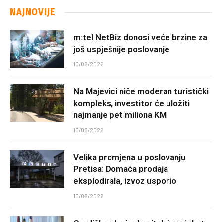
NAJNOVIJE
m:tel NetBiz donosi veće brzine za
još uspješnije poslovanje
10/08/2026
Na Majevici niče moderan turistički
kompleks, investitor će uložiti
najmanje pet miliona KM
10/08/2026
Velika promjena u poslovanju
Pretisa: Domaća prodaja
eksplodirala, izvoz usporio
10/08/2026