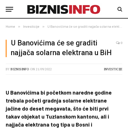
Home
»
Investicije
»
U Banovićima će se graditi najjača solarna elektrana u BiH
U Banovićima će se graditi
0
najjača solarna elektrana u BiH
BY
BIZNISINFO
ON
21/09/2022
INVESTICIJE
U Banovićima bi početkom naredne godine
trebala početi gradnja solarne elektrane
jačine do deset megavata, što će biti prvi
takav objekat u Tuzlanskom kantonu, ali i
najjača elektrana tog tipa u Bosni i