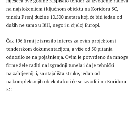
mjeseca ove godine raspisalo tender za izvođenje radova
na najsloženijem i ključnom objektu na Koridoru 5C,
tunelu Prenj dužine 10.500 metara koji će biti jedan od
dužih ne samo u BiH, nego i u cijeloj Europi.
Čak 196 firmi je izrazilo interes za ovim projektom i
tenderskom dokumentacijom, a više od 50 pitanja
odnosilo se na pojašnjenja. Ovim je potvrđeno da mnoge
firme žele raditi na izgradnji tunela i da je tehnički
najzahtjevniji i, sa stajališta struke, jedan od
najkompleksnijih objekata koji će se izvoditi na Koridoru
5C.