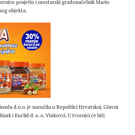
tvornicu posjetio i mostarski gradonačelnik Mario
mog objekta.
ada d.o.o. je naručila u Republici Hrvatskoj. Glavni
isak i Euclid d. o. o. Vinkovci. U tvornici će biti