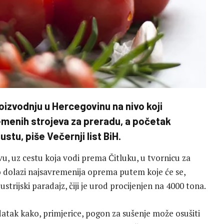
roizvodnju u Hercegovinu na nivo koji
remenih strojeva za preradu, a početak
stu, piše Večernji list BiH.
, uz cestu koja vodi prema Čitluku, u tvornicu za
dolazi najsavremenija oprema putem koje će se,
ustrijski paradajz, čiji je urod procijenjen na 4000 tona.
ak kako, primjerice, pogon za sušenje može osušiti