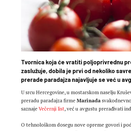
Tvornica koja će vratiti poljoprivrednu p
zaslužuje, dobila je prvi od nekoliko sav
prerade paradajza najavljuje se već u avgu
U srcu Hercegovine, u mostarskom naselju Kruševu
preradu paradajza firme
Marinada
svakodnevno 
saznaje
Večernji list
, već u avgustu prerađivati ind
O tehnološkom dosegu nove opreme govori i podat