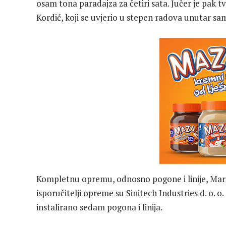
osam tona paradajza za četiri sata. Jučer je pak 
Kordić, koji se uvjerio u stepen radova unutar sa
Kompletnu opremu, odnosno pogone i linije, Marin
isporučitelji opreme su Sinitech Industries d. o. o. S
instalirano sedam pogona i linija.