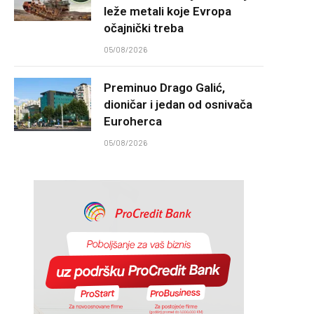
leže metali koje Evropa
očajnički treba
05/08/2026
Preminuo Drago Galić,
dioničar i jedan od osnivača
Euroherca
05/08/2026