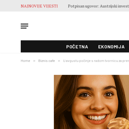
NAJNOVIJE VIJESTI
POČETNA
EKONOMIJA
Home
»
Biznis cafe
»
U avgustu počinje s radom tvornicu za pre