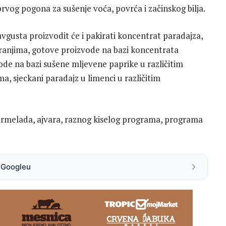
vog pogona za sušenje voća, povrća i začinskog bilja.
avgusta proizvodit će i pakirati koncentrat paradajza,
iranjima, gotove proizvode na bazi koncentrata
ode na bazi sušene mljevene paprike u različitim
ma, sjeckani paradajz u limenci u različitim
rmelada, ajvara, raznog kiselog programa, programa
a Googleu