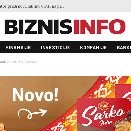
Ministar Lakić: Vlasnik je odbio rješenja Vlade, ali radnici Željezare nisu ostavljeni
FINANSIJE
INVESTICIJE
KOMPANIJE
BANK
radu paradajza u Mostaru