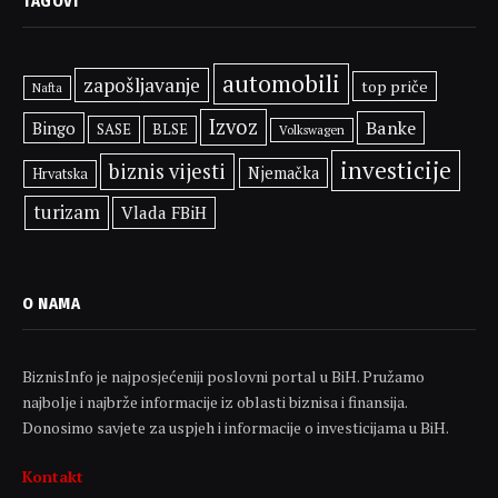
TAGOVI
automobili
zapošljavanje
top priče
Nafta
Izvoz
Banke
Bingo
SASE
BLSE
Volkswagen
investicije
biznis vijesti
Njemačka
Hrvatska
turizam
Vlada FBiH
O NAMA
BiznisInfo je najposjećeniji poslovni portal u BiH. Pružamo
najbolje i najbrže informacije iz oblasti biznisa i finansija.
Donosimo savjete za uspjeh i informacije o investicijama u BiH.
Kontakt