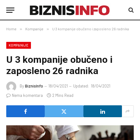
Home
»
Kompanije
»
U 3 kompanije obučeno i zaposleno 26 radnika
KOMPANIJE
U 3 kompanije obučeno i
zaposleno 26 radnika
By
BiznisInfo
18/04/2021
Updated:
18/04/2021
Nema komentara
2 Mins Read