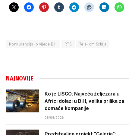
Konkurencijsko vijeće BiH
RTS
Telekom Srbija
NAJNOVIJE
Ko je LISCO: Najveća željezara u
Africi dolazi u BiH, velika prilika za
domaće kompanije
08/08/2026
Predstavljen projekt “Galeria”: