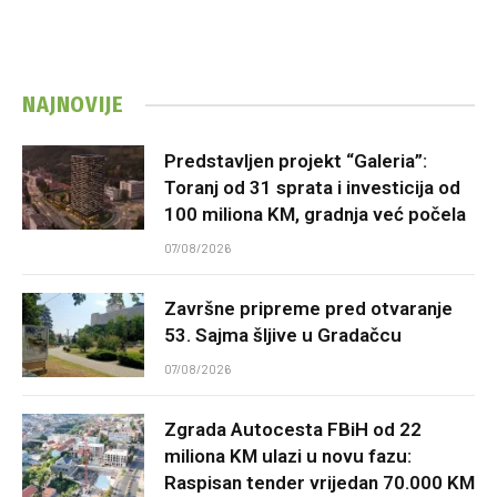
NAJNOVIJE
Predstavljen projekt “Galeria”:
Toranj od 31 sprata i investicija od
100 miliona KM, gradnja već počela
07/08/2026
Završne pripreme pred otvaranje
53. Sajma šljive u Gradačcu
07/08/2026
Zgrada Autocesta FBiH od 22
miliona KM ulazi u novu fazu:
Raspisan tender vrijedan 70.000 KM