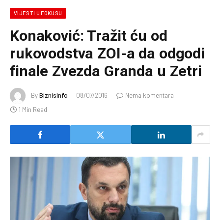
VIJESTI U FOKUSU
Konaković: Tražit ću od
rukovodstva ZOI-a da odgodi
finale Zvezda Granda u Zetri
By
BiznisInfo
08/07/2016
Nema komentara
1 Min Read