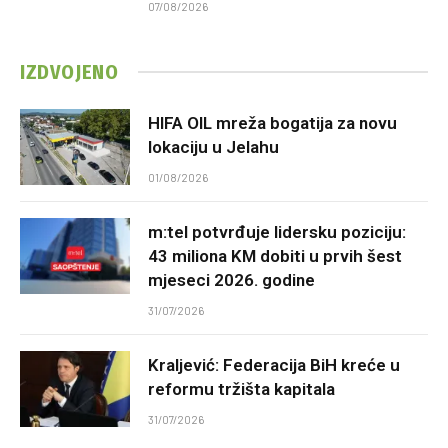
07/08/2026
IZDVOJENO
HIFA OIL mreža bogatija za novu
lokaciju u Jelahu
01/08/2026
m:tel potvrđuje lidersku poziciju:
43 miliona KM dobiti u prvih šest
mjeseci 2026. godine
31/07/2026
Kraljević: Federacija BiH kreće u
reformu tržišta kapitala
31/07/2026