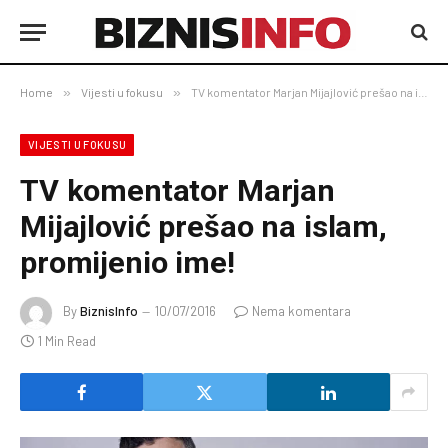
Home
»
Vijesti u fokusu
»
TV komentator Marjan Mijajlović prešao na islam, promijenio ime!
VIJESTI U FOKUSU
TV komentator Marjan
Mijajlović prešao na islam,
promijenio ime!
By
BiznisInfo
10/07/2016
Nema komentara
1 Min Read