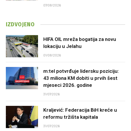
07/08/2026
IZDVOJENO
HIFA OIL mreža bogatija za novu
lokaciju u Jelahu
01/08/2026
m:tel potvrđuje lidersku poziciju:
43 miliona KM dobiti u prvih šest
mjeseci 2026. godine
31/07/2026
Kraljević: Federacija BiH kreće u
reformu tržišta kapitala
31/07/2026