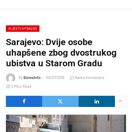
VIJESTI U FOKUSU
Sarajevo: Dvije osobe
uhapšene zbog dvostrukog
ubistva u Starom Gradu
By
BiznisInfo
09/07/2016
Nema komentara
2 Mins Read