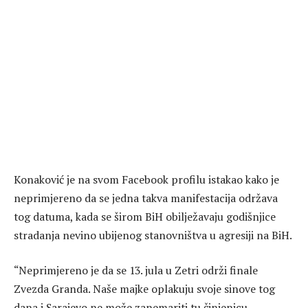
Konaković je na svom Facebook profilu istakao kako je
neprimjereno da se jedna takva manifestacija održava
tog datuma, kada se širom BiH obilježavaju godišnjice
stradanja nevino ubijenog stanovništva u agresiji na BiH.
“Neprimjereno je da se 13. jula u Zetri održi finale
Zvezda Granda. Naše majke oplakuju svoje sinove tog
dana i Sarajevo ne može zanemariti tu činjenicu.