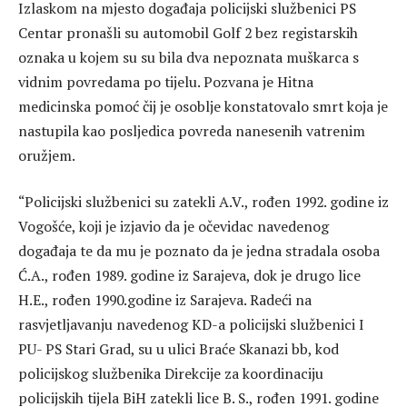
Izlaskom na mjesto događaja policijski službenici PS
Centar pronašli su automobil Golf 2 bez registarskih
oznaka u kojem su su bila dva nepoznata muškarca s
vidnim povredama po tijelu. Pozvana je Hitna
medicinska pomoć čij je osoblje konstatovalo smrt koja je
nastupila kao posljedica povreda nanesenih vatrenim
oružjem.
“Policijski službenici su zatekli A.V., rođen 1992. godine iz
Vogošće, koji je izjavio da je očevidac navedenog
događaja te da mu je poznato da je jedna stradala osoba
Ć.A., rođen 1989. godine iz Sarajeva, dok je drugo lice
H.E., rođen 1990.godine iz Sarajeva. Radeći na
rasvjetljavanju navedenog KD-a policijski službenici I
PU- PS Stari Grad, su u ulici Braće Skanazi bb, kod
policijskog službenika Direkcije za koordinaciju
policijskih tijela BiH zatekli lice B. S., rođen 1991. godine