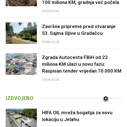
100 miliona KM, gradnja već počela
07/08/2026
Završne pripreme pred otvaranje
53. Sajma šljive u Gradačcu
07/08/2026
Zgrada Autocesta FBiH od 22
miliona KM ulazi u novu fazu:
Raspisan tender vrijedan 70.000 KM
07/08/2026
IZDVOJENO
HIFA OIL mreža bogatija za novu
lokaciju u Jelahu