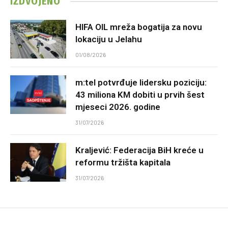
IZDVOJENO
HIFA OIL mreža bogatija za novu
lokaciju u Jelahu
01/08/2026
m:tel potvrđuje lidersku poziciju:
43 miliona KM dobiti u prvih šest
mjeseci 2026. godine
31/07/2026
Kraljević: Federacija BiH kreće u
reformu tržišta kapitala
31/07/2026