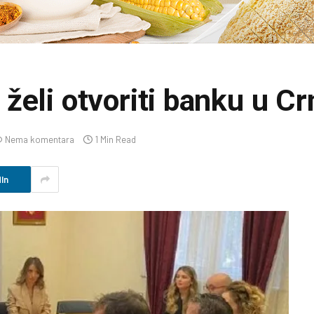
želi otvoriti banku u Cr
Nema komentara
1 Min Read
In