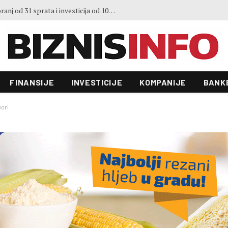
3. Sajma šljive u Gradačcu
FINANSIJE
INVESTICIJE
KOMPANIJE
BANK
Gori