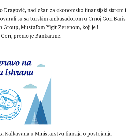
ko Dragović, nadležan za ekonomsko finansijski sistem i
govarali su sa turskim ambasadorom u Crnoj Gori Baris
 Group, Mustafom Yigit Zerenom, koji je i
Gori, prenio je Bankar.me.
a Kalkavana u Ministarstvu fiansija o postojanju