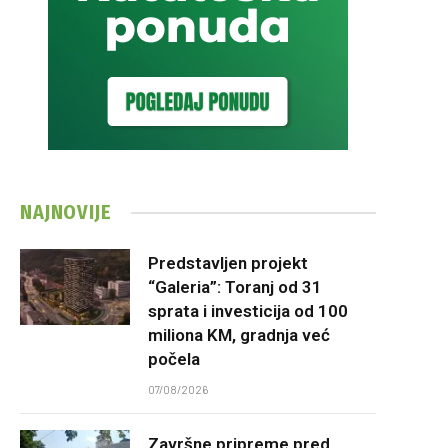
NAJNOVIJE
Predstavljen projekt
“Galeria”: Toranj od 31
sprata i investicija od 100
miliona KM, gradnja već
počela
07/08/2026
Završne pripreme pred