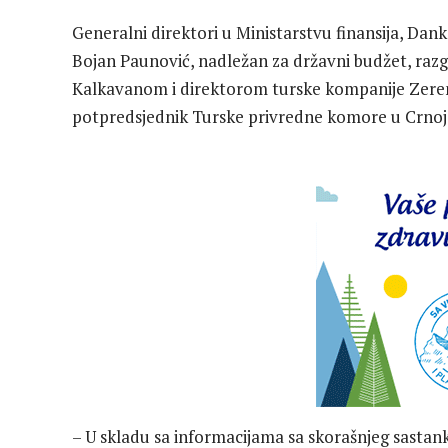
Generalni direktori u Ministarstvu finansija, Dan
Bojan Paunović, nadležan za državni budžet, raz
Kalkavanom i direktorom turske kompanije Zeren
potpredsjednik Turske privredne komore u Crnoj 
– U skladu sa informacijama sa skorašnjeg sastank