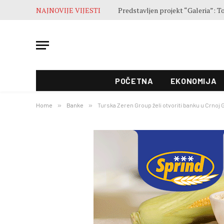
NAJNOVIJE VIJESTI
Završne pripreme pred otvaranje 5
POČETNA
EKONOMIJA
Home
»
Banke
»
Turska Zeren Group želi otvoriti banku u Crnoj 