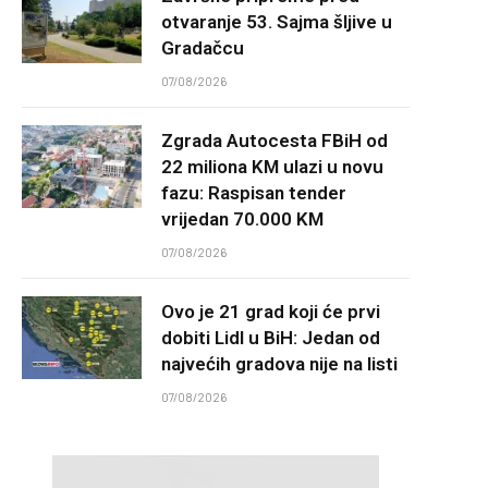
otvaranje 53. Sajma šljive u
Gradačcu
07/08/2026
Zgrada Autocesta FBiH od
22 miliona KM ulazi u novu
fazu: Raspisan tender
vrijedan 70.000 KM
07/08/2026
Ovo je 21 grad koji će prvi
dobiti Lidl u BiH: Jedan od
najvećih gradova nije na listi
07/08/2026