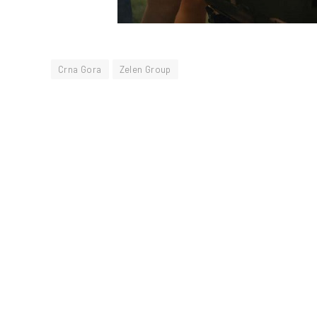
Crna Gora
Zelen Group