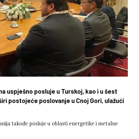
a uspješno posluje u Turskoj, kao i u šest
širi postojeće poslovanje u Cnoj Gori, ulažući
anija takođe posluje u oblasti energetike i metalne