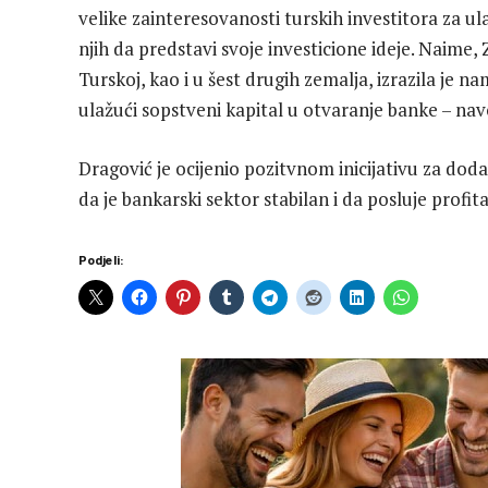
velike zainteresovanosti turskih investitora za u
njih da predstavi svoje investicione ideje. Naime
Turskoj, kao i u šest drugih zemalja, izrazila je n
ulažući sopstveni kapital u otvaranje banke – nav
Dragović je ocijenio pozitvnom inicijativu za dod
da je bankarski sektor stabilan i da posluje profita
Podjeli: