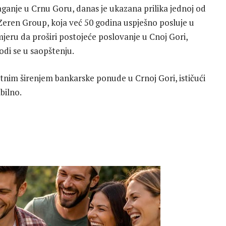
laganje u Crnu Goru, danas je ukazana prilika jednoj od
, Zeren Group, koja već 50 godina uspješno posluje u
amjeru da proširi postojeće poslovanje u Cnoj Gori,
odi se u saopštenju.
atnim širenjem bankarske ponude u Crnoj Gori, ističući
bilno.