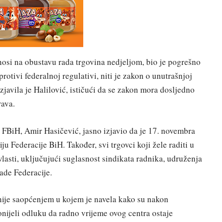
dnosi na obustavu rada trgovina nedjeljom, bio je pogrešno
otivi federalnoj regulativi, niti je zakon o unutrašnjoj
zjavila je Halilović, ističući da se zakon mora dosljedno
rava.
ne FBiH, Amir Hasičević, jasno izjavio da je 17. novembra
ju Federacije BiH. Također, svi trgovci koji žele raditi u
lasti, uključujući suglasnost sindikata radnika, udruženja
ade Federacije.
anije saopćenjem u kojem je navela kako su nakon
nijeli odluku da radno vrijeme ovog centra ostaje