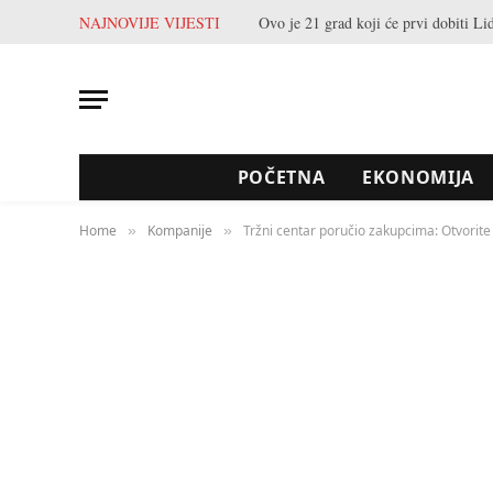
NAJNOVIJE VIJESTI
POČETNA
EKONOMIJA
Home
Kompanije
Tržni centar poručio zakupcima: Otvorite
»
»