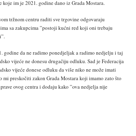
je koje im je 2021. godine dano iz Grada Mostara.
ovom tržnom centru raditi sve trgovine odgovaraju
ima sa zakupcima ”postoji kućni red koji oni trebaju
i”.
21. godine da ne radimo ponedjeljak a radimo nedjelju i taj
adsko vijeće ne donesu drugačiju odluku. Sad je Federacija
radsko vijeće donese odluku da više niko ne može imati
o mi preskočiti zakon Grada Mostara koji imamo zato što
 uprave ovog centra i dodaju kako ”ova nedjelja nije