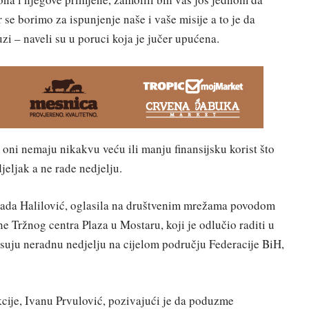
r se borimo za ispunjenje naše i vaše misije a to je da
i – naveli su u poruci koja je jučer upućena.
oni nemaju nikakvu veću ili manju finansijsku korist što
jeljak a ne rade nedjelju.
Suada Halilović, oglasila na društvenim mrežama povodom
e Tržnog centra Plaza u Mostaru, koji je odlučio raditi u
uju neradnu nedjelju na cijelom području Federacije BiH,
kcije, Ivanu Prvulović, pozivajući je da poduzme