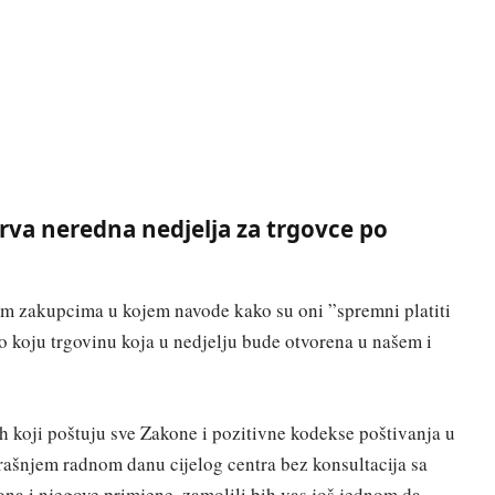
 prva neredna nedjelja za trgovce po
jim zakupcima u kojem navode kako su oni ”spremni platiti
lo koju trgovinu koja u nedjelju bude otvorena u našem i
 koji poštuju sve Zakone i pozitivne kodekse poštivanja u
trašnjem radnom danu cijelog centra bez konsultacija sa
na i njegove primjene, zamolili bih vas još jednom da