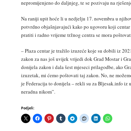
nepromijenjeno do daljnjeg, te se pozivaju na rješen
Na raniji upit hoće li u nedjelju 17. novembra u njih
potvrdno objašnjavajući kako po ugovoru koji centar 
pratiti i radno vrijeme tržnog centra se mora poštovat
– Plaza centar je tražilo izuzeće koje su dobili iz 20
zakon za nas još uvijek vrijedi dok Grad Mostar i Gr
donijela zakon i dala šest mjeseci prilagodbe, ako G
izuzetak, mi ćemo poštovati taj zakon. No, ne možem
je Federacija to donijela – rekli su za Bljesak.info iz
neradna nikom”.
Podjeli: