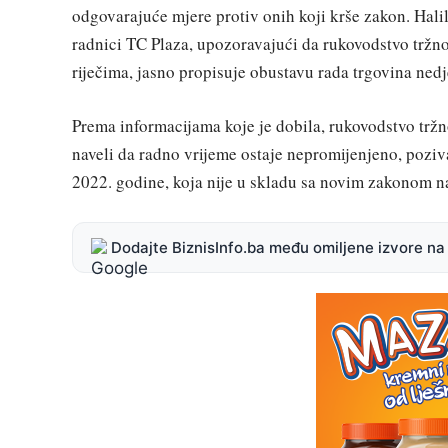
odgovarajuće mjere protiv onih koji krše zakon. Halil
radnici TC Plaza, upozoravajući da rukovodstvo tržno
riječima, jasno propisuje obustavu rada trgovina ned
Prema informacijama koje je dobila, rukovodstvo trž
naveli da radno vrijeme ostaje nepromijenjeno, poziv
2022. godine, koja nije u skladu sa novim zakonom n
Dodajte BiznisInfo.ba među omiljene izvore n