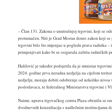
– Član 131. Zakona o unutrašnjoj trgovini, koji se o
protumačen. Niti je Grad Mostar donio zakon koji se pr
trgovini bilo što mijenjao u pogledu prava radnika – i
primjenjivati kako bi se osigurala zaštita radničkih p
Halilović je također podsjetila da je ministar trgovi
2024. godine prva neradna nedjelja na cijelom teritori
nedjelju, moraju dobiti odobrenje od nekoliko nivoa v
poslodavaca, te federalnog Ministarstva trgovine i Vl
Naime, uprava trgovačkog centra Plaza obratila se r
dvodnevnih konzultacija s nadležnim institucijama do