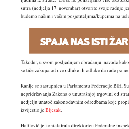
sutra (nedjelja 17. novembar) otvorite svoje radnje je
budemo našim i vašim posjetiteljima/kupcima na usluz
Također, u svom posljednjem obraćanju, navode kako 
se tiče zakupa od ove odluke ili odluke da rade poned
Ranije se zastupnica u Parlamentu Federacije BiH, 
nepridržavanja Zakona o unutrašnjoj trgovini od stran
nedjelju unatoč zakonodavnim odredbama koje propis
izvijestio je
Bljesak
.
Halilović je kontaktirala direktoricu Federalne inspe