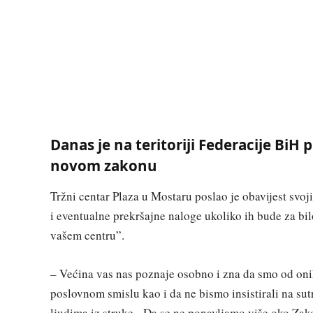
Danas je na teritoriji Federacije BiH
novom zakonu
Tržni centar Plaza u Mostaru poslao je obavijest svo
i eventualne prekršajne naloge ukoliko ih bude za bi
vašem centru”.
– Većina vas nas poznaje osobno i zna da smo od onih
poslovnom smislu kao i da ne bismo insistirali na su
ljudima iz struke. Da se ne ponavljamo više oko Zako