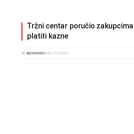
Tržni centar poručio zakupcima
platiti kazne
BY
BIZNISINFO
ON
17/11/2024