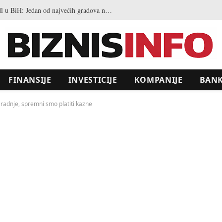
Ovo je 21 grad koji će prvi dobiti Lidl u BiH: Jedan od najvećih gradova nije na listi
FINANSIJE
INVESTICIJE
KOMPANIJE
BAN
 radnje, spremni smo platiti kazne