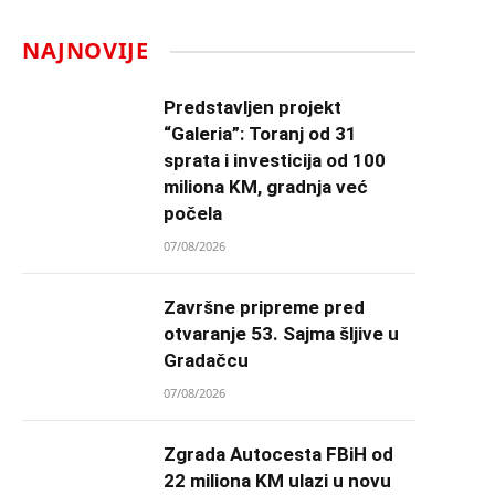
NAJNOVIJE
Predstavljen projekt
“Galeria”: Toranj od 31
sprata i investicija od 100
miliona KM, gradnja već
počela
07/08/2026
Završne pripreme pred
otvaranje 53. Sajma šljive u
Gradačcu
07/08/2026
Zgrada Autocesta FBiH od
22 miliona KM ulazi u novu