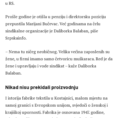
u RS.
Prošle godine je otišla u penziju i direktorsku poziciju
prepustila Marijani Bučevac. Već godinama na čelu
sindikalne organizacije je Daliborka Balaban, piše
Srpskainfo.
– Nema tu ničeg neobičnog. Velika većina zaposlenih su
žene, u firmi imamo samo četvoricu muškaraca. Red je da
žene i upravljaju i vode sindikat – kaže Daliborka
Balaban.
Nikad nisu prekidali proizvodnju
I istorija fabrike tekstila u Kostajnici, malom mjestu na
samoj granici s Evropskom unijom, svjedoči o ženskoj i
krajiškoj upornosti. Fabrika je osnovana 1947. godine,