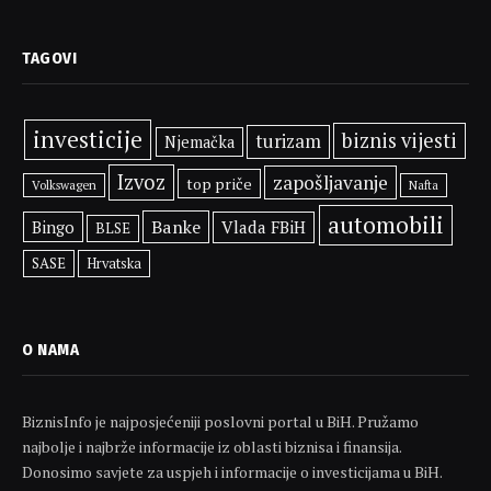
TAGOVI
investicije
biznis vijesti
turizam
Njemačka
Izvoz
zapošljavanje
top priče
Volkswagen
Nafta
automobili
Banke
Bingo
Vlada FBiH
BLSE
SASE
Hrvatska
O NAMA
BiznisInfo je najposjećeniji poslovni portal u BiH. Pružamo
najbolje i najbrže informacije iz oblasti biznisa i finansija.
Donosimo savjete za uspjeh i informacije o investicijama u BiH.