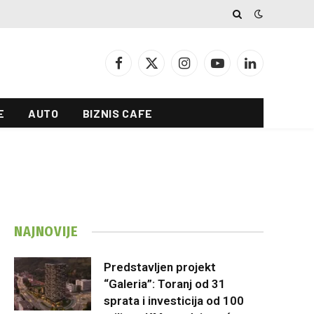
Facebook
X
Instagram
YouTube
LinkedIn
(Twitter)
E
AUTO
BIZNIS CAFE
NAJNOVIJE
Predstavljen projekt
“Galeria”: Toranj od 31
sprata i investicija od 100