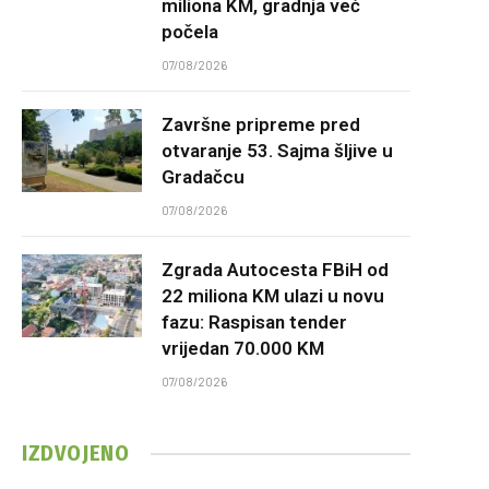
miliona KM, gradnja već
počela
07/08/2026
Završne pripreme pred
otvaranje 53. Sajma šljive u
Gradačcu
07/08/2026
Zgrada Autocesta FBiH od
22 miliona KM ulazi u novu
fazu: Raspisan tender
vrijedan 70.000 KM
07/08/2026
IZDVOJENO