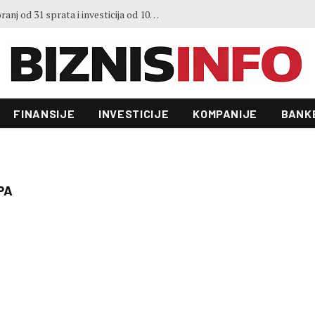
Predstavljen projekt “Galeria”: Toranj od 31 sprata i investicija od 100 miliona KM, gradnja već počela
FINANSIJE
INVESTICIJE
KOMPANIJE
BANK
PA