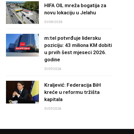
HIFA OIL mreža bogatija za
novu lokaciju u Jelahu
01/08/2026
m:tel potvrđuje lidersku
poziciju: 43 miliona KM dobiti
u prvih šest mjeseci 2026.
godine
31/07/2026
Kraljević: Federacija BiH
kreće u reformu tržišta
kapitala
31/07/2026