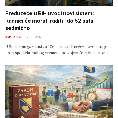
Preduzeće u BiH uvodi novi sistem:
Radnici će morati raditi i do 52 sata
sedmično
KOMPANIJE
28/04/2026
U Šumskom gazdinstvu “Čemernica” Kneževo uvedena je
preraspodjela radnog vremena po kojem će radnici morati…