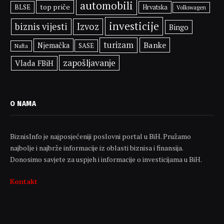
automobili
top priče
BLSE
Hrvatska
Volkswagen
investicije
biznis vijesti
Izvoz
Bingo
turizam
Banke
Njemačka
SASE
Nafta
zapošljavanje
Vlada FBiH
O NAMA
BiznisInfo je najposjećeniji poslovni portal u BiH. Pružamo
najbolje i najbrže informacije iz oblasti biznisa i finansija.
Donosimo savjete za uspjeh i informacije o investicijama u BiH.
Kontakt