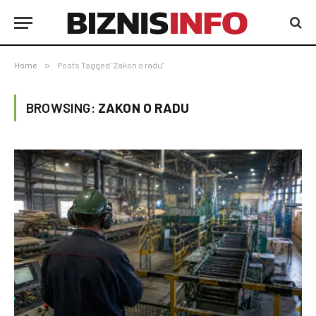
Home
»
Posts Tagged "Zakon o radu"
BROWSING:
ZAKON O RADU