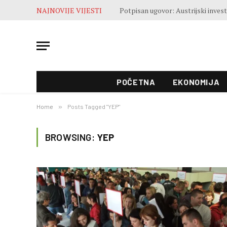
NAJNOVIJE VIJESTI
POČETNA
EKONOMIJA
Home
»
Posts Tagged "YEP"
BROWSING:
YEP