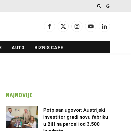
Facebook
X
Instagram
YouTube
LinkedIn
(Twitter)
E
AUTO
BIZNIS CAFE
NAJNOVIJE
Potpisan ugovor: Austrijski
investitor gradi novu fabriku
u BiH na parceli od 3.500
kvadrata