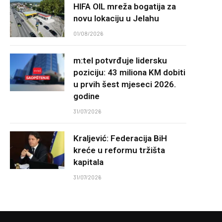
HIFA OIL mreža bogatija za
novu lokaciju u Jelahu
01/08/2026
m:tel potvrđuje lidersku
poziciju: 43 miliona KM dobiti
u prvih šest mjeseci 2026.
godine
31/07/2026
Kraljević: Federacija BiH
kreće u reformu tržišta
kapitala
31/07/2026