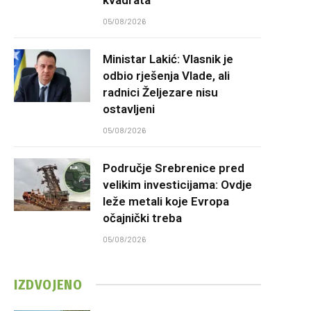
05/08/2026
Ministar Lakić: Vlasnik je
odbio rješenja Vlade, ali
radnici Željezare nisu
ostavljeni
05/08/2026
Područje Srebrenice pred
velikim investicijama: Ovdje
leže metali koje Evropa
očajnički treba
05/08/2026
IZDVOJENO