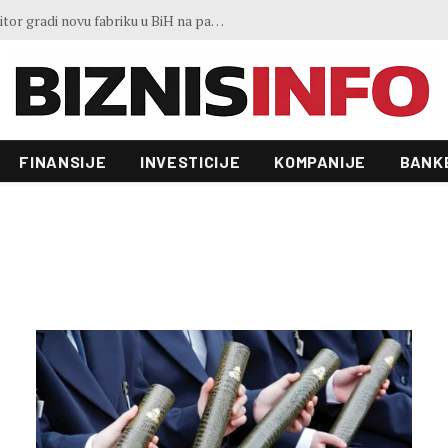
Ministar Lakić: Vlasnik je odbio rješenja Vlade, ali radnici Željezare nisu ostavljeni
FINANSIJE
INVESTICIJE
KOMPANIJE
BANK