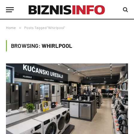
Home
»
Posts Tagged "Whirlpool"
BROWSING:
WHIRLPOOL