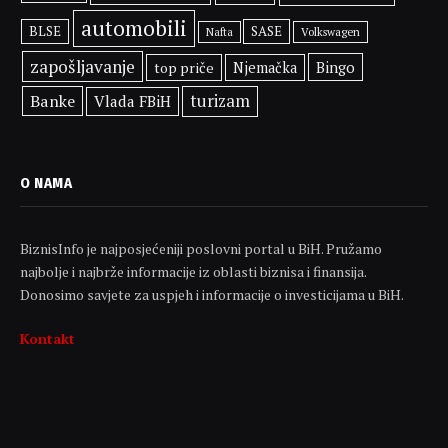
automobili
BLSE
SASE
Volkswagen
Nafta
zapošljavanje
Bingo
top priče
Njemačka
Banke
turizam
Vlada FBiH
O NAMA
BiznisInfo je najposjećeniji poslovni portal u BiH. Pružamo
najbolje i najbrže informacije iz oblasti biznisa i finansija.
Donosimo savjete za uspjeh i informacije o investicijama u BiH.
Kontakt