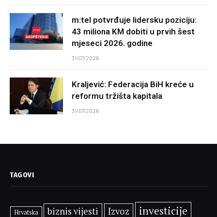
m:tel potvrđuje lidersku poziciju:
43 miliona KM dobiti u prvih šest
mjeseci 2026. godine
31/07/2026
Kraljević: Federacija BiH kreće u
reformu tržišta kapitala
31/07/2026
TAGOVI
investicije
biznis vijesti
Izvoz
Hrvatska