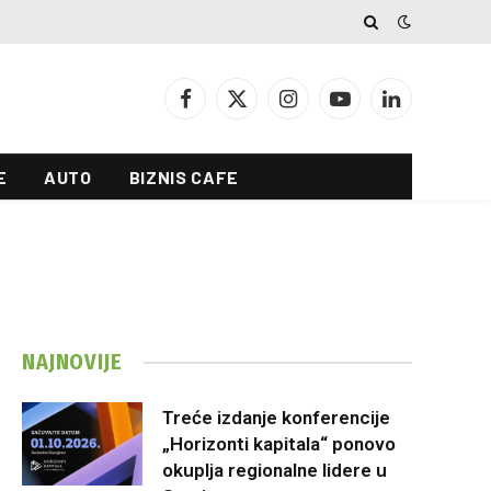
Facebook
X
Instagram
YouTube
LinkedIn
(Twitter)
E
AUTO
BIZNIS CAFE
NAJNOVIJE
Treće izdanje konferencije
„Horizonti kapitala“ ponovo
okuplja regionalne lidere u