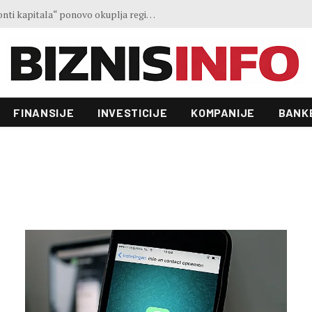
Ministar Forto: Profesionalni vozači ne mogu više čekati – Evropskoj komisiji ponudili smo provodivo rješenje
FINANSIJE
INVESTICIJE
KOMPANIJE
BANK