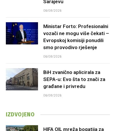
Sarajevu
06/08/2026
Ministar Forto: Profesionalni
vozači ne mogu više čekati –
Evropskoj komisiji ponudili
smo provodivo rješenje
06/08/2026
BiH zvanično aplicirala za
SEPA-u: Evo šta to znači za
građane i privredu
06/08/2026
IZDVOJENO
HIFA OIL mreža bogatija za