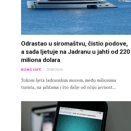
Odrastao u siromaštvu, čistio podove,
a sada ljetuje na Jadranu u jahti od 220
miliona dolara
BIZNIS CAFE
17/08/2024
Tokom ljeta Jadranskim morem, među milionima
turista, na jahtama i što dalje od očiju javnost…