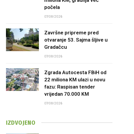
počela
07/08/2026
Završne pripreme pred
otvaranje 53. Sajma šljive u
Gradačcu
07/08/2026
Zgrada Autocesta FBiH od
22 miliona KM ulazi u novu
fazu: Raspisan tender
vrijedan 70.000 KM
07/08/2026
IZDVOJENO