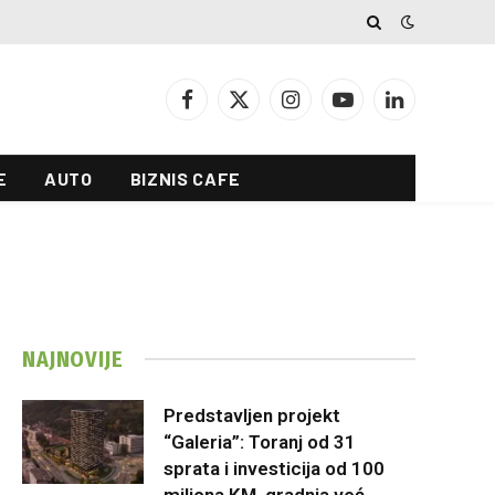
Facebook
X
Instagram
YouTube
LinkedIn
(Twitter)
E
AUTO
BIZNIS CAFE
NAJNOVIJE
Predstavljen projekt
“Galeria”: Toranj od 31
sprata i investicija od 100
miliona KM, gradnja već