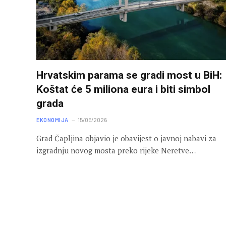
Hrvatskim parama se gradi most u BiH:
Koštat će 5 miliona eura i biti simbol
grada
EKONOMIJA
15/05/2026
Grad Čapljina objavio je obavijest o javnoj nabavi za
izgradnju novog mosta preko rijeke Neretve…