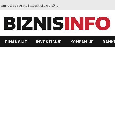
Predstavljen projekt “Galeria”: Toranj od 31 sprata i investicija od 100 miliona KM, gradnja već počela
FINANSIJE
INVESTICIJE
KOMPANIJE
BANK