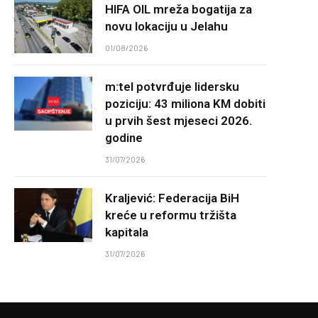
HIFA OIL mreža bogatija za
novu lokaciju u Jelahu
01/08/2026
m:tel potvrđuje lidersku
poziciju: 43 miliona KM dobiti
u prvih šest mjeseci 2026.
godine
31/07/2026
Kraljević: Federacija BiH
kreće u reformu tržišta
kapitala
31/07/2026