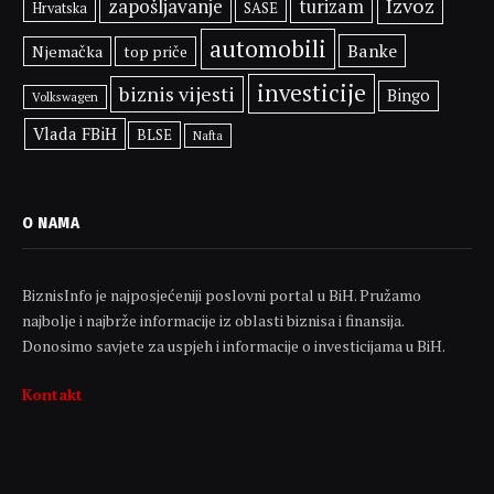
Izvoz
zapošljavanje
turizam
SASE
Hrvatska
automobili
Banke
Njemačka
top priče
investicije
biznis vijesti
Bingo
Volkswagen
Vlada FBiH
BLSE
Nafta
O NAMA
BiznisInfo je najposjećeniji poslovni portal u BiH. Pružamo
najbolje i najbrže informacije iz oblasti biznisa i finansija.
Donosimo savjete za uspjeh i informacije o investicijama u BiH.
Kontakt