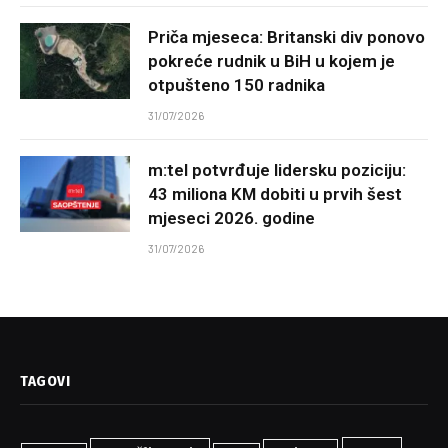
Priča mjeseca: Britanski div ponovo
pokreće rudnik u BiH u kojem je
otpušteno 150 radnika
31/07/2026
m:tel potvrđuje lidersku poziciju:
43 miliona KM dobiti u prvih šest
mjeseci 2026. godine
31/07/2026
TAGOVI