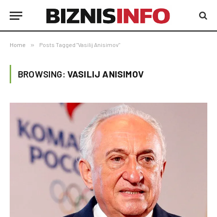
Home
»
Posts Tagged "Vasilij Anisimov"
BROWSING:
VASILIJ ANISIMOV