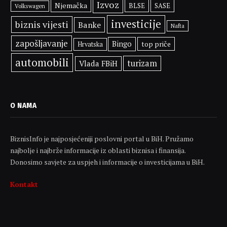
Izvoz
Njemačka
BLSE
SASE
Volkswagen
investicije
biznis vijesti
Banke
Nafta
zapošljavanje
Bingo
top priče
Hrvatska
automobili
turizam
Vlada FBiH
O NAMA
BiznisInfo je najposjećeniji poslovni portal u BiH. Pružamo
najbolje i najbrže informacije iz oblasti biznisa i finansija.
Donosimo savjete za uspjeh i informacije o investicijama u BiH.
Kontakt