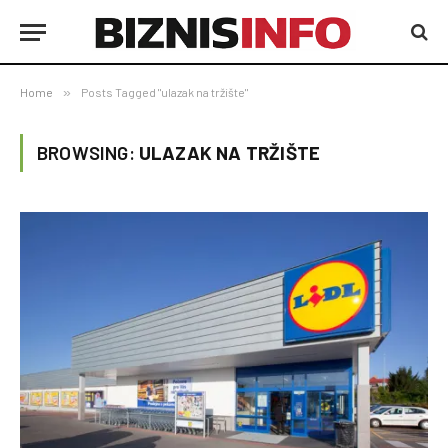
Home
»
Posts Tagged "ulazak na tržište"
BROWSING:
ULAZAK NA TRŽIŠTE