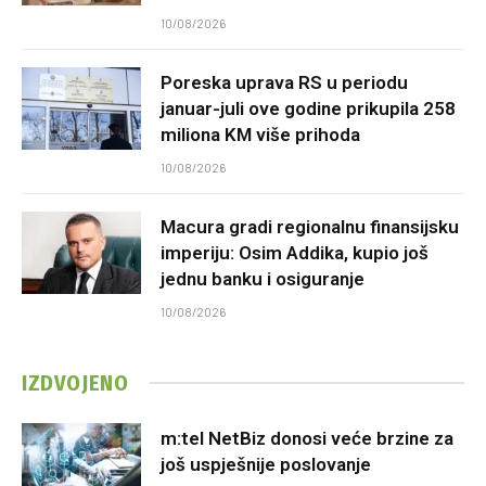
10/08/2026
Poreska uprava RS u periodu
januar-juli ove godine prikupila 258
miliona KM više prihoda
10/08/2026
Macura gradi regionalnu finansijsku
imperiju: Osim Addika, kupio još
jednu banku i osiguranje
10/08/2026
IZDVOJENO
m:tel NetBiz donosi veće brzine za
još uspješnije poslovanje