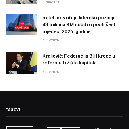
01/08/2026
m:tel potvrđuje lidersku poziciju:
43 miliona KM dobiti u prvih šest
mjeseci 2026. godine
31/07/2026
Kraljević: Federacija BiH kreće u
reformu tržišta kapitala
31/07/2026
TAGOVI