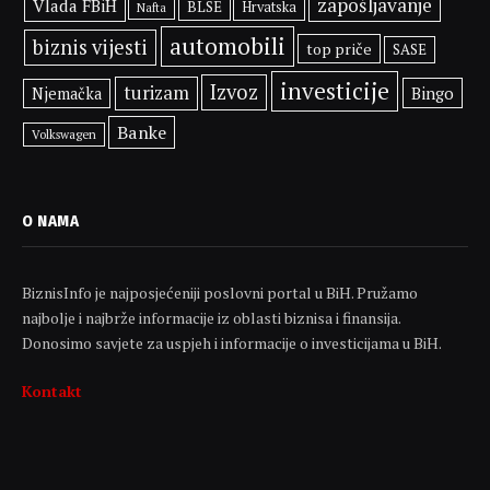
zapošljavanje
Vlada FBiH
BLSE
Hrvatska
Nafta
automobili
biznis vijesti
top priče
SASE
investicije
Izvoz
turizam
Bingo
Njemačka
Banke
Volkswagen
O NAMA
BiznisInfo je najposjećeniji poslovni portal u BiH. Pružamo
najbolje i najbrže informacije iz oblasti biznisa i finansija.
Donosimo savjete za uspjeh i informacije o investicijama u BiH.
Kontakt