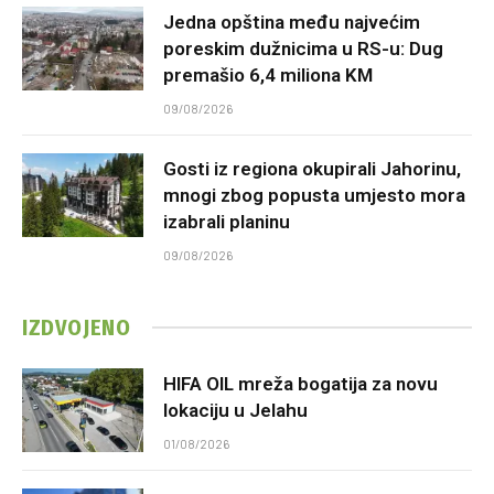
Jedna opština među najvećim
poreskim dužnicima u RS-u: Dug
premašio 6,4 miliona KM
09/08/2026
Gosti iz regiona okupirali Jahorinu,
mnogi zbog popusta umjesto mora
izabrali planinu
09/08/2026
IZDVOJENO
HIFA OIL mreža bogatija za novu
lokaciju u Jelahu
01/08/2026