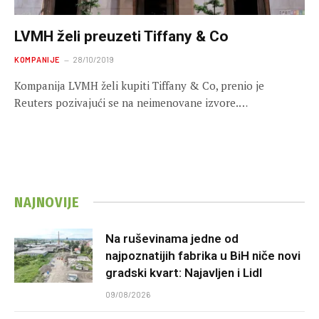
LVMH želi preuzeti Tiffany & Co
KOMPANIJE
28/10/2019
Kompanija LVMH želi kupiti Tiffany & Co, prenio je
Reuters pozivajući se na neimenovane izvore.…
NAJNOVIJE
Na ruševinama jedne od
najpoznatijih fabrika u BiH niče novi
gradski kvart: Najavljen i Lidl
09/08/2026