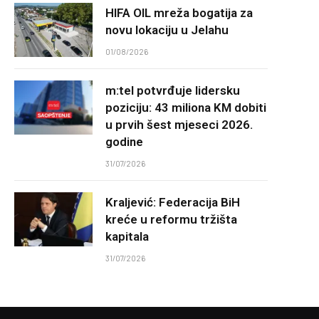
HIFA OIL mreža bogatija za
novu lokaciju u Jelahu
01/08/2026
m:tel potvrđuje lidersku
poziciju: 43 miliona KM dobiti
u prvih šest mjeseci 2026.
godine
31/07/2026
Kraljević: Federacija BiH
kreće u reformu tržišta
kapitala
31/07/2026