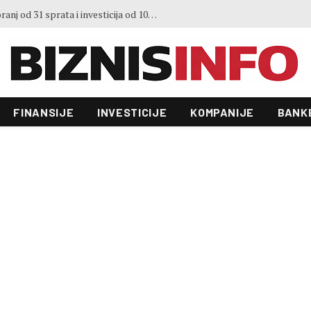
Predstavljen projekt “Galeria”: Toranj od 31 sprata i investicija od 100 miliona KM, gradnja već počela
FINANSIJE
INVESTICIJE
KOMPANIJE
BANK