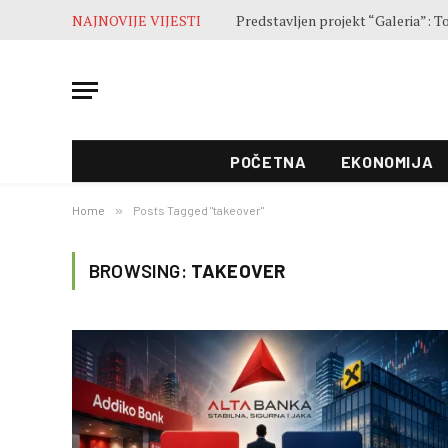
NAJNOVIJE VIJESTI
POČETNA
EKONOMIJA
Home
»
Posts Tagged "takeover"
BROWSING:
TAKEOVER