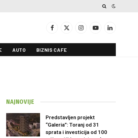
Facebook
X
Instagram
YouTube
LinkedIn
(Twitter)
E
AUTO
BIZNIS CAFE
NAJNOVIJE
Predstavljen projekt
“Galeria”: Toranj od 31
sprata i investicija od 100