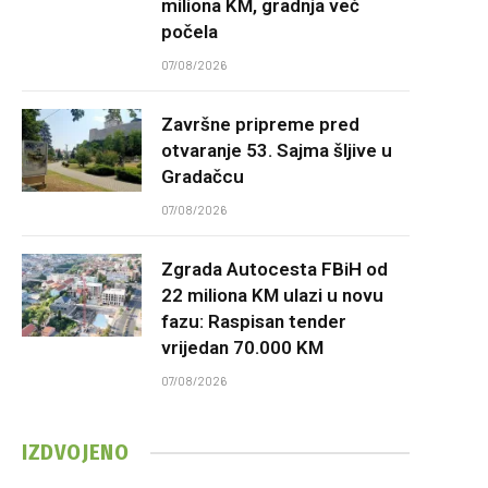
miliona KM, gradnja već
počela
07/08/2026
Završne pripreme pred
otvaranje 53. Sajma šljive u
Gradačcu
07/08/2026
Zgrada Autocesta FBiH od
22 miliona KM ulazi u novu
fazu: Raspisan tender
vrijedan 70.000 KM
07/08/2026
IZDVOJENO