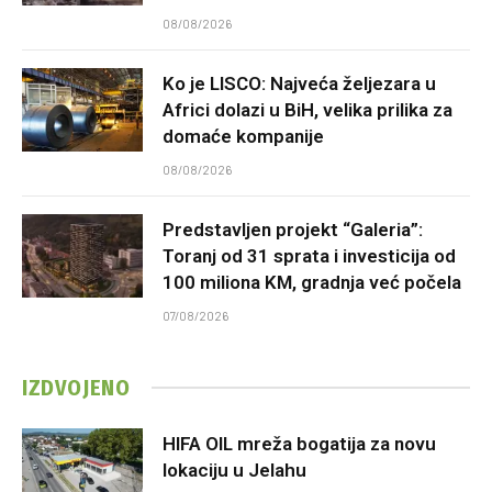
08/08/2026
Ko je LISCO: Najveća željezara u
Africi dolazi u BiH, velika prilika za
domaće kompanije
08/08/2026
Predstavljen projekt “Galeria”:
Toranj od 31 sprata i investicija od
100 miliona KM, gradnja već počela
07/08/2026
IZDVOJENO
HIFA OIL mreža bogatija za novu
lokaciju u Jelahu