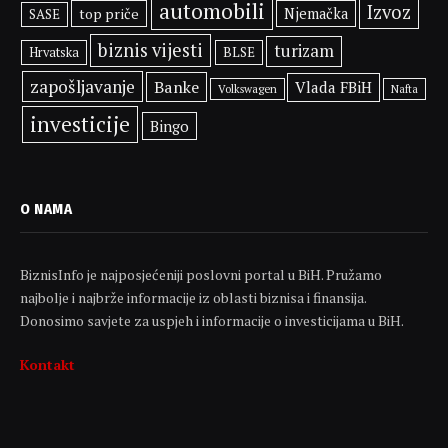
automobili
Izvoz
top priče
Njemačka
SASE
biznis vijesti
turizam
BLSE
Hrvatska
zapošljavanje
Banke
Vlada FBiH
Volkswagen
Nafta
investicije
Bingo
O NAMA
BiznisInfo je najposjećeniji poslovni portal u BiH. Pružamo
najbolje i najbrže informacije iz oblasti biznisa i finansija.
Donosimo savjete za uspjeh i informacije o investicijama u BiH.
Kontakt