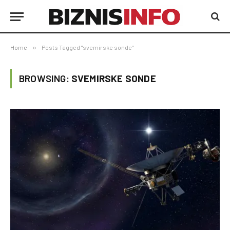
Home
»
Posts Tagged "svemirske sonde"
BROWSING:
SVEMIRSKE SONDE