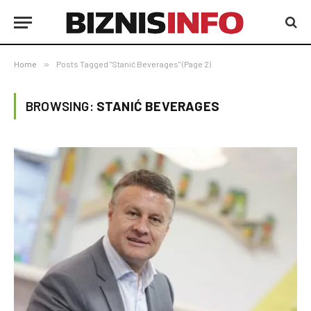
Home
»
Posts Tagged "Stanić Beverages" (Page 2)
BROWSING:
STANIĆ BEVERAGES