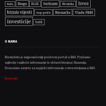
Izvoz
turizam
Bingo
BLSE
Hrvatska
Nafta
biznis vijesti
Vlada FBiH
top priče
Njemačka
investicije
SASE
O NAMA
BiznisInfo je najposjećeniji poslovni portal u BiH. Pružamo
najbolje i najbrže informacije iz oblasti biznisa i finansija.
Donosimo savjete za uspjeh i informacije o investicijama u BiH.
Kontakt