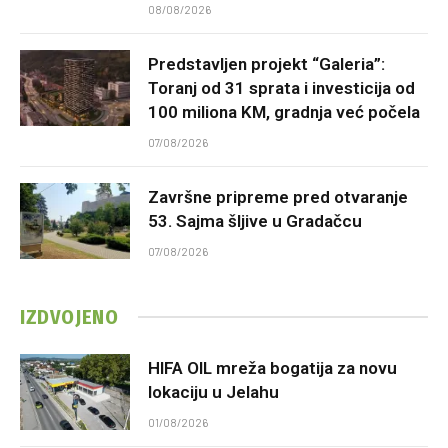
08/08/2026
Predstavljen projekt “Galeria”:
Toranj od 31 sprata i investicija od
100 miliona KM, gradnja već počela
07/08/2026
Završne pripreme pred otvaranje
53. Sajma šljive u Gradačcu
07/08/2026
IZDVOJENO
HIFA OIL mreža bogatija za novu
lokaciju u Jelahu
01/08/2026