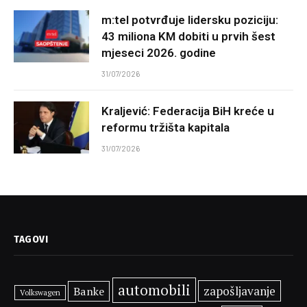
m:tel potvrđuje lidersku poziciju:
43 miliona KM dobiti u prvih šest
mjeseci 2026. godine
31/07/2026
Kraljević: Federacija BiH kreće u
reformu tržišta kapitala
31/07/2026
TAGOVI
automobili
zapošljavanje
Banke
Volkswagen