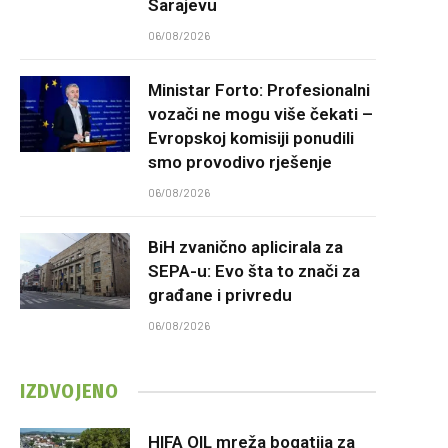
Sarajevu
06/08/2026
Ministar Forto: Profesionalni
vozači ne mogu više čekati –
Evropskoj komisiji ponudili
smo provodivo rješenje
06/08/2026
BiH zvanično aplicirala za
SEPA-u: Evo šta to znači za
građane i privredu
06/08/2026
IZDVOJENO
HIFA OIL mreža bogatija za