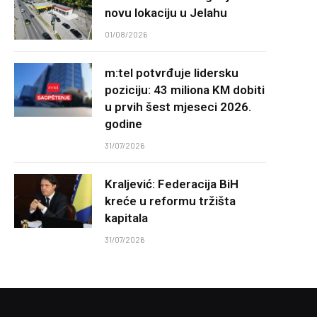
novu lokaciju u Jelahu
01/08/2026
m:tel potvrđuje lidersku
poziciju: 43 miliona KM dobiti
u prvih šest mjeseci 2026.
godine
31/07/2026
Kraljević: Federacija BiH
kreće u reformu tržišta
kapitala
31/07/2026