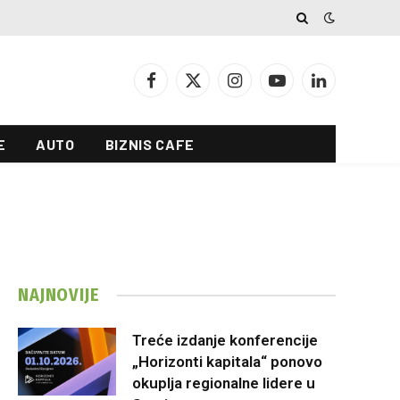
Facebook
X
Instagram
YouTube
LinkedIn
(Twitter)
E
AUTO
BIZNIS CAFE
NAJNOVIJE
Treće izdanje konferencije
„Horizonti kapitala“ ponovo
okuplja regionalne lidere u