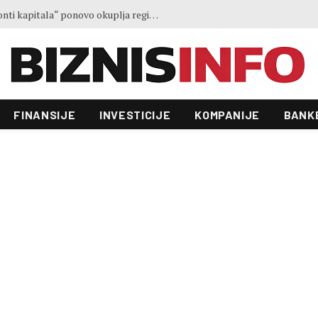
Treće izdanje konferencije „Horizonti kapitala“ ponovo okuplja regionalne lidere u Sarajevu
FINANSIJE
INVESTICIJE
KOMPANIJE
BANK