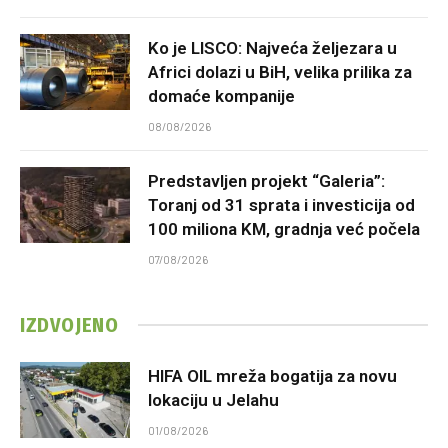
Ko je LISCO: Najveća željezara u
Africi dolazi u BiH, velika prilika za
domaće kompanije
08/08/2026
Predstavljen projekt “Galeria”:
Toranj od 31 sprata i investicija od
100 miliona KM, gradnja već počela
07/08/2026
IZDVOJENO
HIFA OIL mreža bogatija za novu
lokaciju u Jelahu
01/08/2026