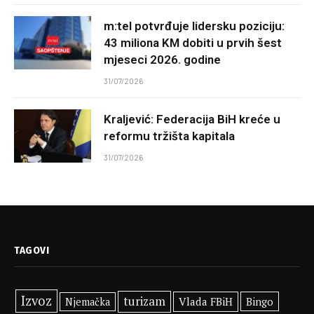
m:tel potvrđuje lidersku poziciju:
43 miliona KM dobiti u prvih šest
mjeseci 2026. godine
31/07/2026
Kraljević: Federacija BiH kreće u
reformu tržišta kapitala
31/07/2026
TAGOVI
Izvoz
turizam
Vlada FBiH
Bingo
Njemačka