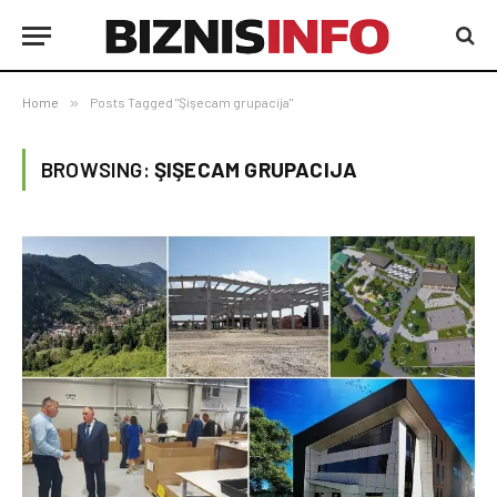
Home
»
Posts Tagged "Şişecam grupacija"
BROWSING:
ŞIŞECAM GRUPACIJA