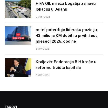
HIFA OIL mreža bogatija za novu
lokaciju u Jelahu
01/08/2026
m:tel potvrđuje lidersku poziciju:
43 miliona KM dobiti u prvih šest
mjeseci 2026. godine
31/07/2026
Kraljević: Federacija BiH kreće u
reformu tržišta kapitala
31/07/2026
TAGOVI