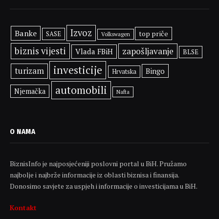
Izvoz
Banke
top priče
SASE
Volkswagen
biznis vijesti
zapošljavanje
Vlada FBiH
BLSE
investicije
turizam
Bingo
Hrvatska
automobili
Njemačka
Nafta
O NAMA
BiznisInfo je najposjećeniji poslovni portal u BiH. Pružamo
najbolje i najbrže informacije iz oblasti biznisa i finansija.
Donosimo savjete za uspjeh i informacije o investicijama u BiH.
Kontakt