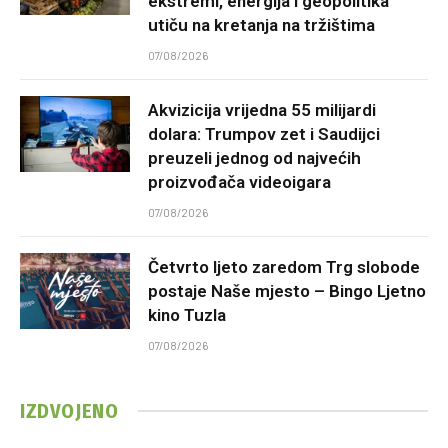
ekstremi, energija i geopolitika
utiču na kretanja na tržištima
07/08/2026
Akvizicija vrijedna 55 milijardi
dolara: Trumpov zet i Saudijci
preuzeli jednog od najvećih
proizvođača videoigara
07/08/2026
Četvrto ljeto zaredom Trg slobode
postaje Naše mjesto – Bingo Ljetno
kino Tuzla
07/08/2026
IZDVOJENO