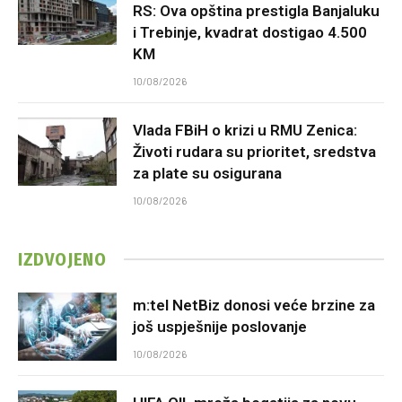
RS: Ova opština prestigla Banjaluku
i Trebinje, kvadrat dostigao 4.500
KM
10/08/2026
Vlada FBiH o krizi u RMU Zenica:
Životi rudara su prioritet, sredstva
za plate su osigurana
10/08/2026
IZDVOJENO
m:tel NetBiz donosi veće brzine za
još uspješnije poslovanje
10/08/2026