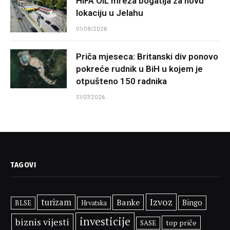
HIFA OIL mreža bogatija za novu
lokaciju u Jelahu
01/08/2026
Priča mjeseca: Britanski div ponovo
pokreće rudnik u BiH u kojem je
otpušteno 150 radnika
31/07/2026
TAGOVI
Izvoz
turizam
Banke
Bingo
BLSE
Hrvatska
investicije
biznis vijesti
top priče
SASE