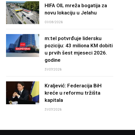
HIFA OIL mreža bogatija za
novu lokaciju u Jelahu
01/08/2026
m:tel potvrđuje lidersku
poziciju: 43 miliona KM dobiti
u prvih šest mjeseci 2026.
godine
31/07/2026
Kraljević: Federacija BiH
kreće u reformu tržišta
kapitala
31/07/2026