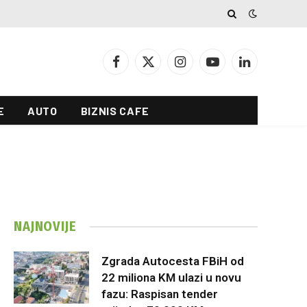
Facebook
X
Instagram
YouTube
LinkedIn
(Twitter)
E
AUTO
BIZNIS CAFE
NAJNOVIJE
Zgrada Autocesta FBiH od
22 miliona KM ulazi u novu
fazu: Raspisan tender