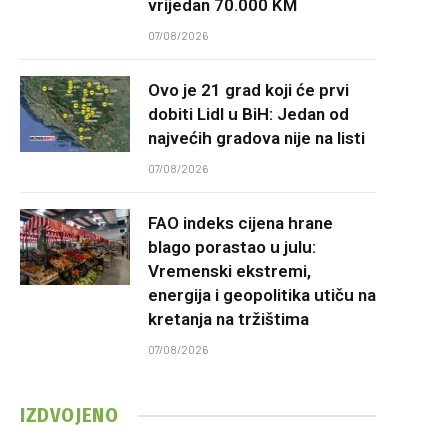
vrijedan 70.000 KM
07/08/2026
Ovo je 21 grad koji će prvi
dobiti Lidl u BiH: Jedan od
najvećih gradova nije na listi
07/08/2026
FAO indeks cijena hrane
blago porastao u julu:
Vremenski ekstremi,
energija i geopolitika utiču na
kretanja na tržištima
07/08/2026
IZDVOJENO