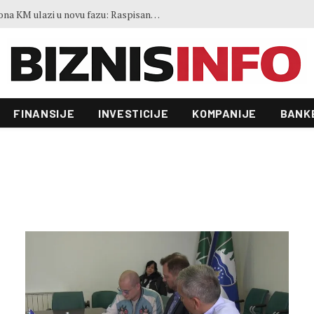
Zgrada Autocesta FBiH od 22 miliona KM ulazi u novu fazu: Raspisan tender vrijedan 70.000 KM
FINANSIJE
INVESTICIJE
KOMPANIJE
BANK