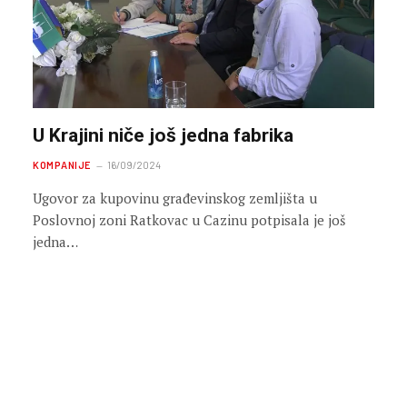
U Krajini niče još jedna fabrika
KOMPANIJE
16/09/2024
Ugovor za kupovinu građevinskog zemljišta u
Poslovnoj zoni Ratkovac u Cazinu potpisala je još
jedna…