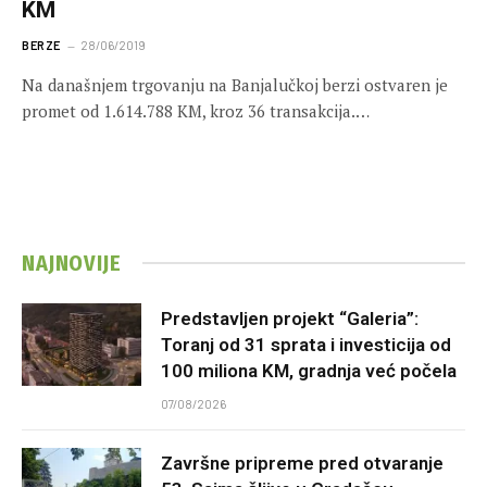
KM
BERZE
28/06/2019
Na današnjem trgovanju na Banjalučkoj berzi ostvaren je
promet od 1.614.788 KM, kroz 36 transakcija.…
NAJNOVIJE
Predstavljen projekt “Galeria”:
Toranj od 31 sprata i investicija od
100 miliona KM, gradnja već počela
07/08/2026
Završne pripreme pred otvaranje