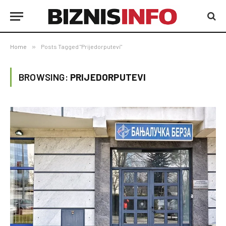
Home
»
Posts Tagged "Prijedorputevi"
BROWSING:
PRIJEDORPUTEVI