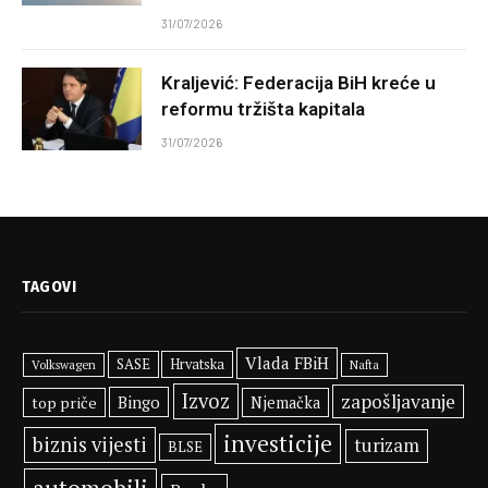
31/07/2026
Kraljević: Federacija BiH kreće u
reformu tržišta kapitala
31/07/2026
TAGOVI
Vlada FBiH
SASE
Hrvatska
Volkswagen
Nafta
Izvoz
zapošljavanje
Bingo
top priče
Njemačka
investicije
biznis vijesti
turizam
BLSE
automobili