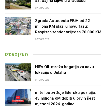
53. Sajma šljive u Gradačcu
07/08/2026
Zgrada Autocesta FBiH od 22
miliona KM ulazi u novu fazu:
Raspisan tender vrijedan 70.000 KM
07/08/2026
IZDVOJENO
HIFA OIL mreža bogatija za novu
lokaciju u Jelahu
01/08/2026
m:tel potvrđuje lidersku poziciju:
43 miliona KM dobiti u prvih šest
mjeseci 2026. godine